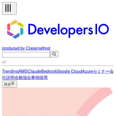
produced by Classmethod
Trending
AWS
Claude
Bedrock
Google Cloud
Azure
セミナー
会
社説明会
勉強会
事例
採用
目次