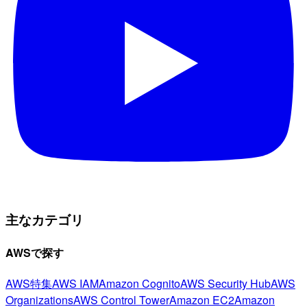
主なカテゴリ
AWSで探す
AWS特集
AWS IAM
Amazon Cognito
AWS Security Hub
AWS
Organizations
AWS Control Tower
Amazon EC2
Amazon