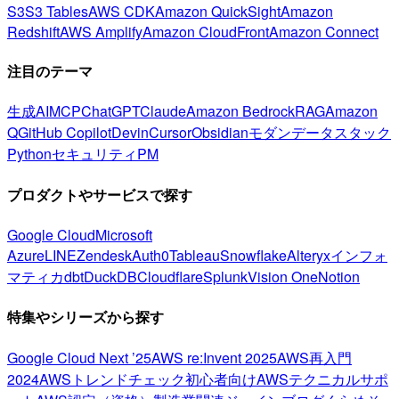
S3
S3 Tables
AWS CDK
Amazon QuickSight
Amazon
Redshift
AWS Amplify
Amazon CloudFront
Amazon Connect
注目のテーマ
生成AI
MCP
ChatGPT
Claude
Amazon Bedrock
RAG
Amazon
Q
GitHub Copilot
Devin
Cursor
Obsidian
モダンデータスタック
Python
セキュリティ
PM
プロダクトやサービスで探す
Google Cloud
Microsoft
Azure
LINE
Zendesk
Auth0
Tableau
Snowflake
Alteryx
インフォ
マティカ
dbt
DuckDB
Cloudflare
Splunk
Vision One
Notion
特集やシリーズから探す
Google Cloud Next ’25
AWS re:Invent 2025
AWS再入門
2024
AWSトレンドチェック
初心者向け
AWSテクニカルサポ