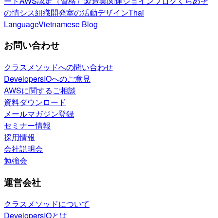
ート
AWS認定（資格）
製造業関連
ジョインブログ
くらめそ
の情シス
組織開発室の活動
デザイン
Thai
Language
Vietnamese Blog
お問い合わせ
クラスメソッドへの問い合わせ
DevelopersIOへのご意見
AWSに関するご相談
資料ダウンロード
メールマガジン登録
セミナー情報
採用情報
会社説明会
勉強会
運営会社
クラスメソッドについて
DevelopersIOとは