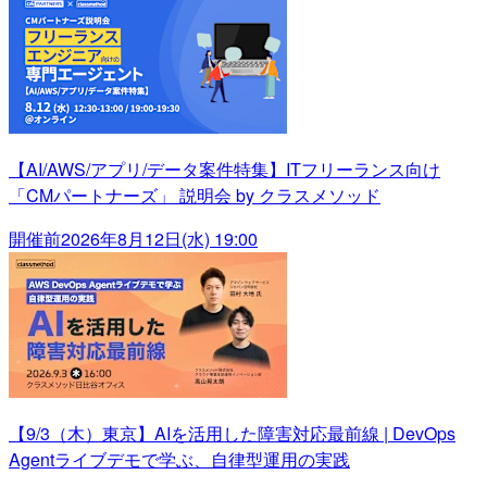
【AI/AWS/アプリ/データ案件特集】ITフリーランス向け
「CMパートナーズ」 説明会 by クラスメソッド
開催前
2026年8月12日(水) 19:00
【9/3（木）東京】AIを活用した障害対応最前線 | DevOps
Agentライブデモで学ぶ、自律型運用の実践