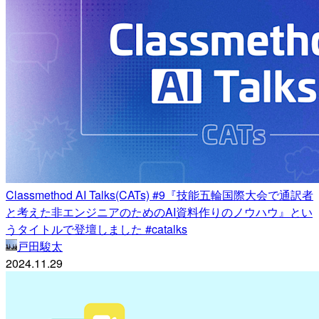
Classmethod AI Talks(CATs) #9『技能五輪国際大会で通訳者
と考えた非エンジニアのためのAI資料作りのノウハウ』とい
うタイトルで登壇しました #catalks
戸田駿太
2024.11.29