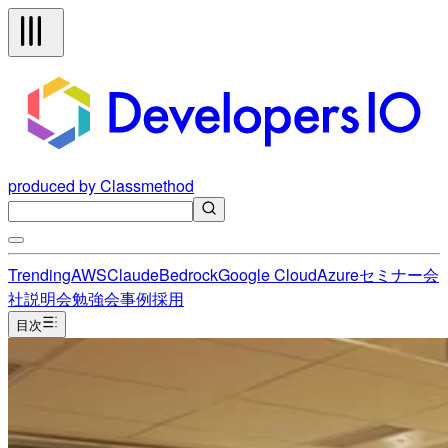
produced by Classmethod
Trending
AWS
Claude
Bedrock
Google Cloud
Azure
セミナー
会
社説明会
勉強会
事例
採用
目次