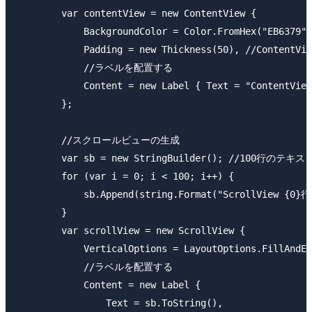
        var contentView = new ContentView {

            BackgroundColor = Color.FromHex("EB6379")
            Padding = new Thickness(50), //Content
            //ラベルを配置する

            Content = new Label { Text = "ContentView
        };

        //スクロールビューの生成

        var sb = new StringBuilder(); //100行のテキ
        for (var i = 0; i < 100; i++) {

            sb.Append(string.Format("ScrollView {0}行
        }

        var scrollView = new ScrollView {

            VerticalOptions = LayoutOptions.FillAndEx
            //ラベルを配置する

            Content = new Label {

                Text = sb.ToString(),
