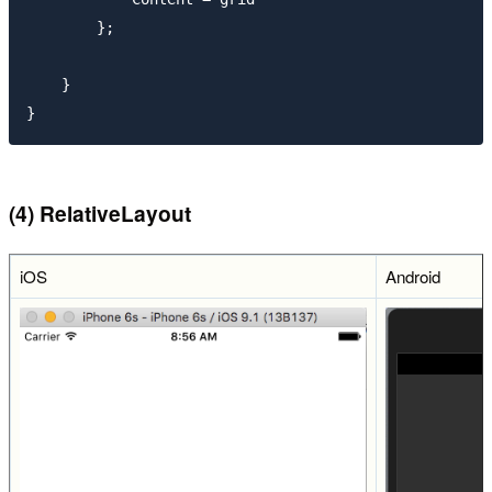
        };

    }

(4) RelativeLayout
iOS
Android