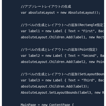
        //アブソレートレイアウトの生成

        var absoluteLayout = new AbsoluteLayout();

        //ラベルの生成とレイアウトへの追加(Rectangle指定)

        var label1 = new Label { Text = "First", Back
        absoluteLayout.Children.Add(label1, new Recta
        //ラベルの生成とレイアウトへの追加(Point指定)

        var label2 = new Label { Text = "Second", Bac
        absoluteLayout.Children.Add(label2, new Point
        //ラベルの生成とレイアウトへの追加(SetLayoutBound
        var label3 = new Label { Text = "Third", Back
        absoluteLayout.Children.Add(label3);

        AbsoluteLayout.SetLayoutBounds(label3, new Re
        MainPage = new ContentPage {
