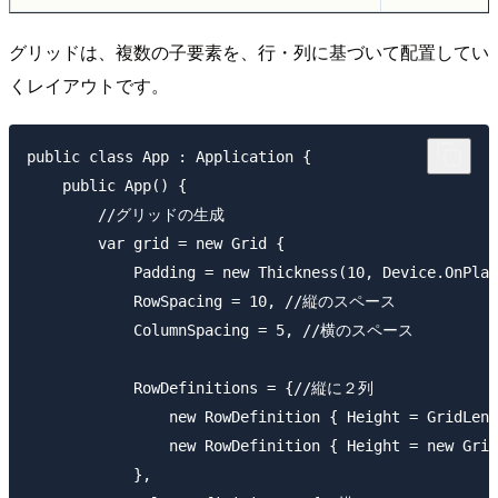
グリッドは、複数の子要素を、行・列に基づいて配置してい
くレイアウトです。
public class App : Application {

    public App() {

        //グリッドの生成

        var grid = new Grid {

            Padding = new Thickness(10, Device.OnPl
            RowSpacing = 10, //縦のスペース

            ColumnSpacing = 5, //横のスペース

            RowDefinitions = {//縦に２列

                new RowDefinition { Height = Grid
                new RowDefinition { Height = new G
            },
