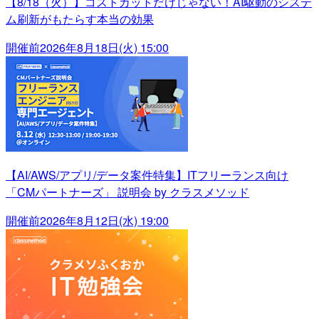
【8/18（火）】コストカットだけじゃない！AI駆動のシステ
ム刷新がもたらす本当の効果
開催前
2026年8月18日(火) 15:00
【AI/AWS/アプリ/データ案件特集】ITフリーランス向け
「CMパートナーズ」 説明会 by クラスメソッド
開催前
2026年8月12日(水) 19:00