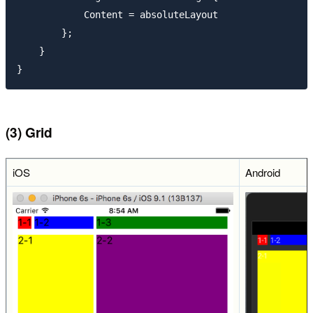
            Content = absoluteLayout

        };

    }

(3) Grid
iOS
Android