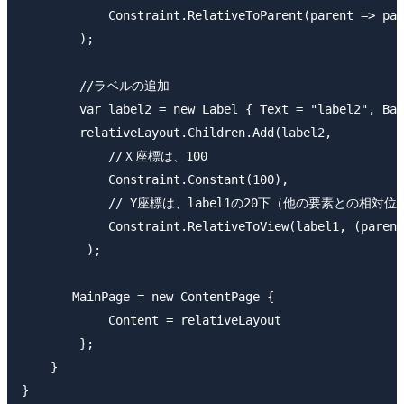
            Constraint.RelativeToParent(parent => par
        );

        //ラベルの追加

        var label2 = new Label { Text = "label2", Bac
        relativeLayout.Children.Add(label2,

            //Ｘ座標は、100

            Constraint.Constant(100), 

            // Y座標は、label1の20下（他の要素との相対位
            Constraint.RelativeToView(label1, (parent
         );

       MainPage = new ContentPage {

            Content = relativeLayout

        };

    }
