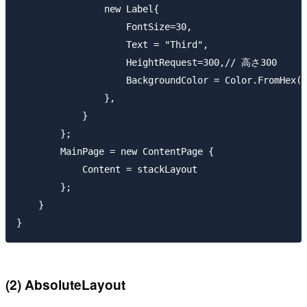
                new Label{

                    FontSize=30,

                    Text = "Third",

                    HeightRequest=300,// 高さ300

                    BackgroundColor = Color.FromHex("
                },

            }

        };

        MainPage = new ContentPage {

            Content = stackLayout

        };

    }

(2) AbsoluteLayout