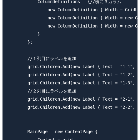
            ColumnDefinitions = {//横に３カラム

                new ColumnDefinition { Width = Grid
                new ColumnDefinition { Width = new 
                new ColumnDefinition { Width = new 
            }

        };

        //１列目にラベルを追加

        grid.Children.Add(new Label { Text = "1-1
        grid.Children.Add(new Label { Text = "1-2
        grid.Children.Add(new Label { Text = "1-3
        //２列目にラベルを追加

        grid.Children.Add(new Label { Text = "2-1
        grid.Children.Add(new Label { Text = "2-2
        MainPage = new ContentPage {

            Content = grid
