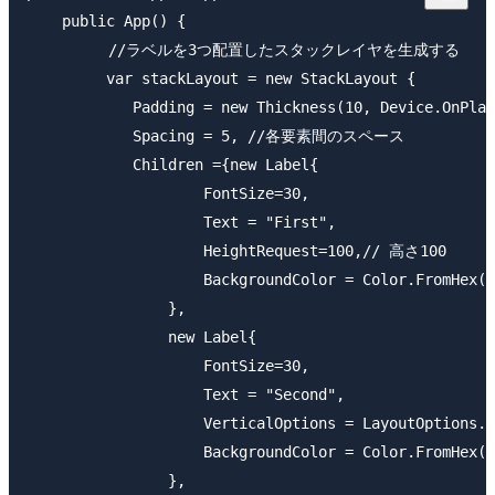
    public App() {

　　　    //ラベルを3つ配置したスタックレイヤを生成する

         var stackLayout = new StackLayout {

            Padding = new Thickness(10, Device.OnPlat
            Spacing = 5, //各要素間のスペース

            Children ={new Label{

                    FontSize=30,

                    Text = "First",

                    HeightRequest=100,// 高さ100

                    BackgroundColor = Color.FromHex("
                },

                new Label{

                    FontSize=30,

                    Text = "Second",

                    VerticalOptions = LayoutOpt
                    BackgroundColor = Color.FromHex("
                },
