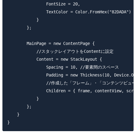
                FontSize = 20,

                TextColor = Color.FromHex("82DADA")

            }

        };

        MainPage = new ContentPage {

            //スタックレイアウトをContentに設定

            Content = new StackLayout {

                Spacing = 10, //要素間のスペース

                Padding = new Thickness(10, Device.On
                //作成した「フレーム」・「コンテンツ
                Children = { frame, contentView, scro
            }

        };

    }
