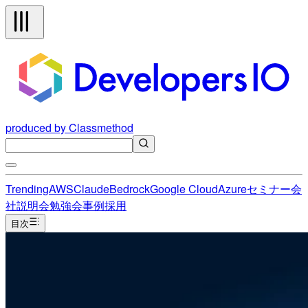
produced by Classmethod
Trending
AWS
Claude
Bedrock
Google Cloud
Azure
セミナー
会
社説明会
勉強会
事例
採用
目次