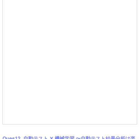
Ques12_自動テスト ✕ 機械学習 〜自動テスト結果分析は楽