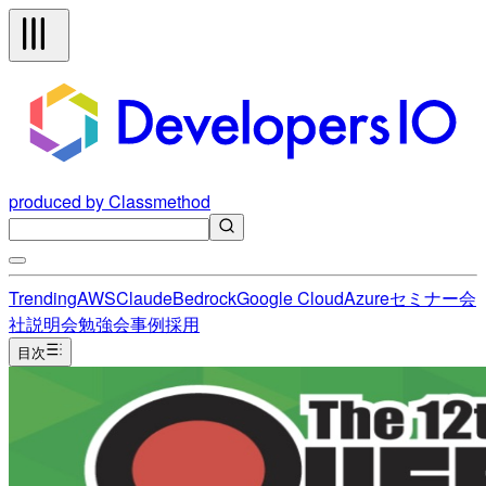
produced by Classmethod
Trending
AWS
Claude
Bedrock
Google Cloud
Azure
セミナー
会
社説明会
勉強会
事例
採用
目次