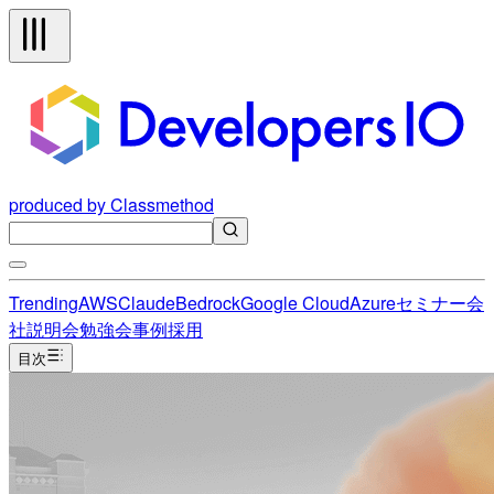
produced by Classmethod
Trending
AWS
Claude
Bedrock
Google Cloud
Azure
セミナー
会
社説明会
勉強会
事例
採用
目次