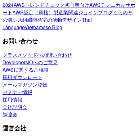
2024
AWSトレンドチェック
初心者向け
AWSテクニカルサポ
ート
AWS認定（資格）
製造業関連
ジョインブログ
くらめそ
の情シス
組織開発室の活動
デザイン
Thai
Language
Vietnamese Blog
お問い合わせ
クラスメソッドへの問い合わせ
DevelopersIOへのご意見
AWSに関するご相談
資料ダウンロード
メールマガジン登録
セミナー情報
採用情報
会社説明会
勉強会
運営会社