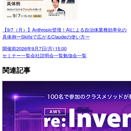
【9/7（月）】Anthropic登壇！AIによる自治体業務効率化の
具体例ーSkillsで広がるClaudeの使い方ー
開催前
2026年9月7日(月) 15:00
セミナー一覧
会社説明会一覧
勉強会一覧
関連記事