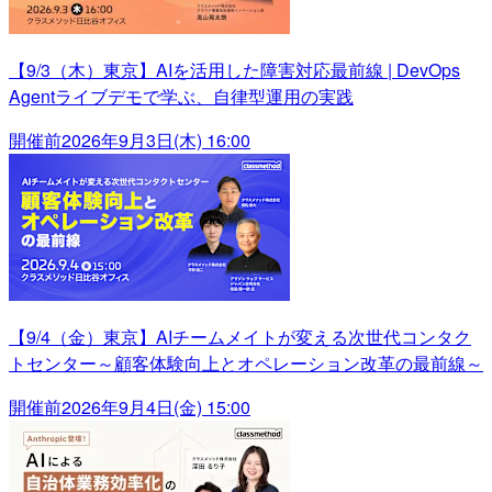
【9/3（木）東京】AIを活用した障害対応最前線 | DevOps
Agentライブデモで学ぶ、自律型運用の実践
開催前
2026年9月3日(木) 16:00
【9/4（金）東京】AIチームメイトが変える次世代コンタク
トセンター～顧客体験向上とオペレーション改革の最前線～
開催前
2026年9月4日(金) 15:00