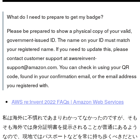
What do I need to prepare to get my badge?
Please be prepared to show a physical copy of your valid,
government-issued ID. The name on your ID must match
your registered name. If you need to update this, please
contact customer support at awsreinvent-
support@amazon.com. You can check in using your QR
code, found in your confirmation email, or the email address
you registered with.
AWS re:Invent 2022 FAQs | Amazon Web Services
私は海外に不慣れであまりわかってなかったのですが、そも
そも海外では身分証明書を提示されることが普通にあるよう
なので、現地ではパスポートなどを常に持ち歩くべきだとい