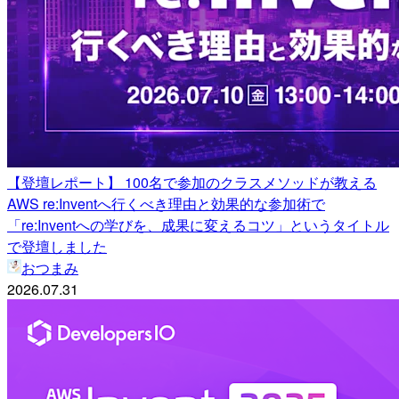
【登壇レポート】 100名で参加のクラスメソッドが教える
AWS re:Inventへ行くべき理由と効果的な参加術で
「re:Inventへの学びを、成果に変えるコツ」というタイトル
で登壇しました
おつまみ
2026.07.31