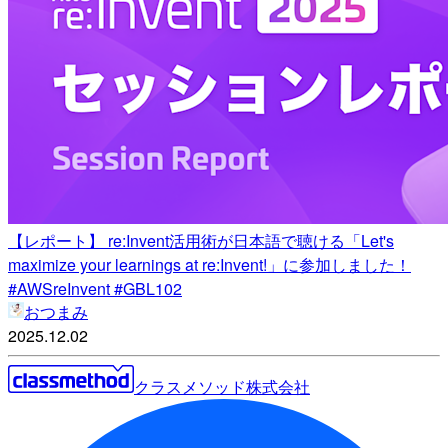
【レポート】 re:Invent活用術が日本語で聴ける「Let's
maximize your learnings at re:Invent!」に参加しました！
#AWSreInvent #GBL102
おつまみ
2025.12.02
クラスメソッド株式会社