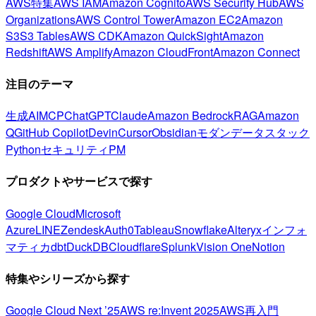
AWS特集
AWS IAM
Amazon Cognito
AWS Security Hub
AWS
Organizations
AWS Control Tower
Amazon EC2
Amazon
S3
S3 Tables
AWS CDK
Amazon QuickSight
Amazon
Redshift
AWS Amplify
Amazon CloudFront
Amazon Connect
注目のテーマ
生成AI
MCP
ChatGPT
Claude
Amazon Bedrock
RAG
Amazon
Q
GitHub Copilot
Devin
Cursor
Obsidian
モダンデータスタック
Python
セキュリティ
PM
プロダクトやサービスで探す
Google Cloud
Microsoft
Azure
LINE
Zendesk
Auth0
Tableau
Snowflake
Alteryx
インフォ
マティカ
dbt
DuckDB
Cloudflare
Splunk
Vision One
Notion
特集やシリーズから探す
Google Cloud Next ’25
AWS re:Invent 2025
AWS再入門