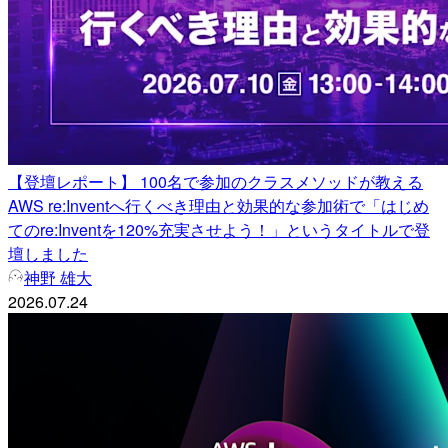
【登壇レポート】 100名で参加のクラスメソッドが教える
AWS re:Inventへ行くべき理由と効果的な参加術で「はじめ
てのre:Inventを120%充実させよう！」というタイトルで登
壇しました
神野 雄大
2026.07.24