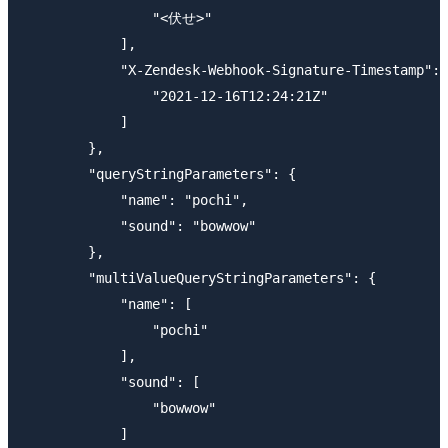
                "<伏せ>"

            ],

            "X-Zendesk-Webhook-Signature-Timestamp": 
                "2021-12-16T12:24:21Z"

            ]

        },

        "queryStringParameters": {

            "name": "pochi",

            "sound": "bowwow"

        },

        "multiValueQueryStringParameters": {

            "name": [

                "pochi"

            ],

            "sound": [

                "bowwow"

            ]
