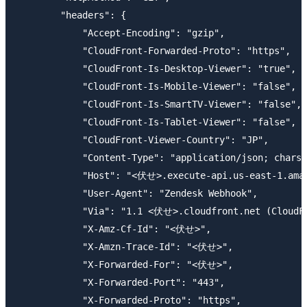
        "headers": {

            "Accept-Encoding": "gzip",

            "CloudFront-Forwarded-Proto": "https",

            "CloudFront-Is-Desktop-Viewer": "true",

            "CloudFront-Is-Mobile-Viewer": "false",

            "CloudFront-Is-SmartTV-Viewer": "false",

            "CloudFront-Is-Tablet-Viewer": "false",

            "CloudFront-Viewer-Country": "JP",

            "Content-Type": "application/json; charse
            "Host": "<伏せ>.execute-api.us-east-1.amaz
            "User-Agent": "Zendesk Webhook",

            "Via": "1.1 <伏せ>.cloudfront.net (CloudFr
            "X-Amz-Cf-Id": "<伏せ>",

            "X-Amzn-Trace-Id": "<伏せ>",

            "X-Forwarded-For": "<伏せ>",

            "X-Forwarded-Port": "443",

            "X-Forwarded-Proto": "https",
