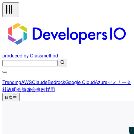
produced by Classmethod
Trending
AWS
Claude
Bedrock
Google Cloud
Azure
セミナー
会
社説明会
勉強会
事例
採用
目次