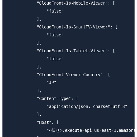
            "CloudFront-Is-Mobile-Viewer": [

                "false"

            ],

            "CloudFront-Is-SmartTV-Viewer": [

                "false"

            ],

            "CloudFront-Is-Tablet-Viewer": [

                "false"

            ],

            "CloudFront-Viewer-Country": [

                "JP"

            ],

            "Content-Type": [

                "application/json; charset=utf-8"

            ],

            "Host": [

                "<伏せ>.execute-api.us-east-1.amazonaw