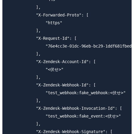
            ],

            "X-Forwarded-Proto": [

                "https"

            ],

            "X-Request-Id": [

                "76e4cc3e-01dc-96eb-bc29-1ddf681fbedd
            ],

            "X-Zendesk-Account-Id": [

                "<伏せ>"

            ],

            "X-Zendesk-Webhook-Id": [

                "test_webhook:fake_webhook:<伏せ>"

            ],

            "X-Zendesk-Webhook-Invocation-Id": [

                "test_webhook:fake_event:<伏せ>"

            ],

            "X-Zendesk-Webhook-Signature": [
