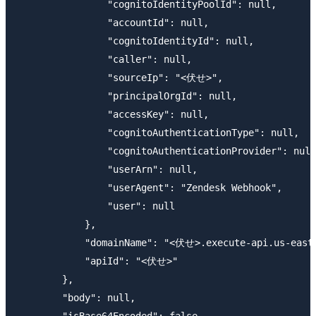
                "cognitoIdentityPoolId": null,

                "accountId": null,

                "cognitoIdentityId": null,

                "caller": null,

                "sourceIp": "<伏せ>",

                "principalOrgId": null,

                "accessKey": null,

                "cognitoAuthenticationType": null,

                "cognitoAuthenticationProvider": null
                "userArn": null,

                "userAgent": "Zendesk Webhook",

                "user": null

            },

            "domainName": "<伏せ>.execute-api.us-east-
            "apiId": "<伏せ>"

        },

        "body": null,
