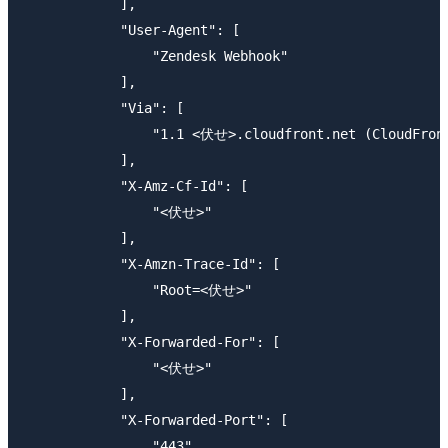
            ],

            "User-Agent": [

                "Zendesk Webhook"

            ],

            "Via": [

                "1.1 <伏せ>.cloudfront.net (CloudFront
            ],

            "X-Amz-Cf-Id": [

                "<伏せ>"

            ],

            "X-Amzn-Trace-Id": [

                "Root=<伏せ>"

            ],

            "X-Forwarded-For": [

                "<伏せ>"

            ],

            "X-Forwarded-Port": [

                "443"
