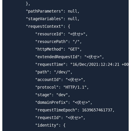
        },

        "pathParameters": null,

        "stageVariables": null,

        "requestContext": {

            "resourceId": "<伏せ>",

            "resourcePath": "/",

            "httpMethod": "GET",

            "extendedRequestId": "<伏せ>",

            "requestTime": "16/Dec/2021:12:24:21 +000
            "path": "/dev/",

            "accountId": "<伏せ>",

            "protocol": "HTTP/1.1",

            "stage": "dev",

            "domainPrefix": "<伏せ>",

            "requestTimeEpoch": 1639657461737,

            "requestId": "<伏せ>",

            "identity": {
