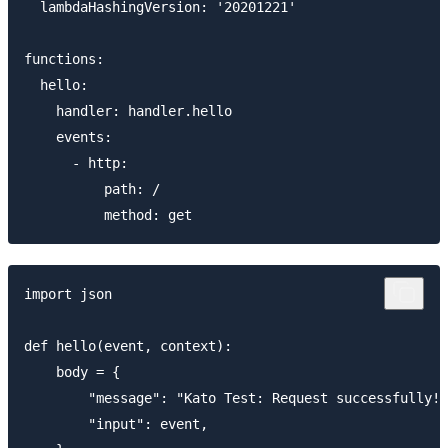
  lambdaHashingVersion: '20201221'

functions:

  hello:

    handler: handler.hello

    events:

      - http:

          path: /

import json

def hello(event, context):

    body = {

        "message": "Kato Test: Request successfully!"
        "input": event,
