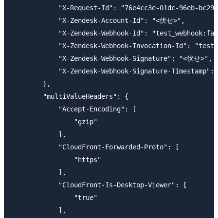
            "X-Request-Id": "76e4cc3e-01dc-96eb-bc29-
            "X-Zendesk-Account-Id": "<伏せ>",

            "X-Zendesk-Webhook-Id": "test_webhook:fa
            "X-Zendesk-Webhook-Invocation-Id": "test
            "X-Zendesk-Webhook-Signature": "<伏せ>",

            "X-Zendesk-Webhook-Signature-Timestamp": 
        },

        "multiValueHeaders": {

            "Accept-Encoding": [

                "gzip"

            ],

            "CloudFront-Forwarded-Proto": [

                "https"

            ],

            "CloudFront-Is-Desktop-Viewer": [

                "true"

            ],
