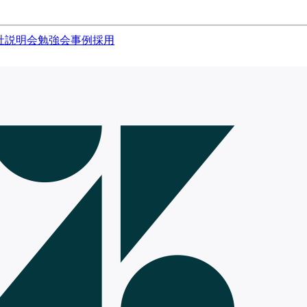
社説明会
勉強会
事例
採用