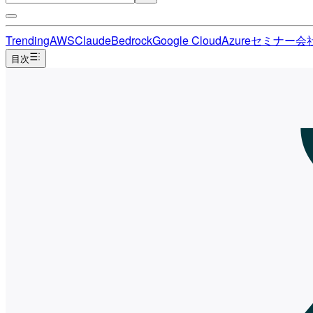
Trending
AWS
Claude
Bedrock
Google Cloud
Azure
セミナー
会
目次