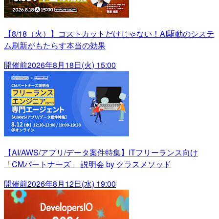
【8/18（火）】コストカットだけじゃない！AI駆動のシステ
ム刷新がもたらす本当の効果
開催前
2026年8月18日(火) 15:00
【AI/AWS/アプリ/データ案件特集】ITフリーランス向け
「CMパートナーズ」 説明会 by クラスメソッド
開催前
2026年8月12日(水) 19:00