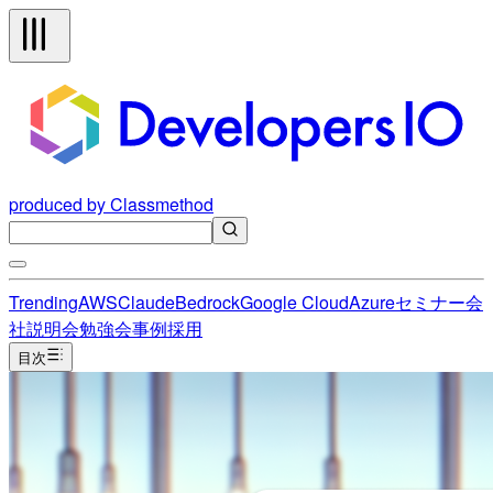
produced by Classmethod
Trending
AWS
Claude
Bedrock
Google Cloud
Azure
セミナー
会
社説明会
勉強会
事例
採用
目次