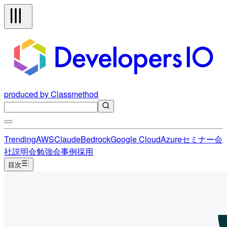
produced by Classmethod
Trending
AWS
Claude
Bedrock
Google Cloud
Azure
セミナー
会
社説明会
勉強会
事例
採用
目次