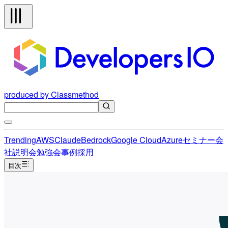
produced by Classmethod
Trending
AWS
Claude
Bedrock
Google Cloud
Azure
セミナー
会
社説明会
勉強会
事例
採用
目次