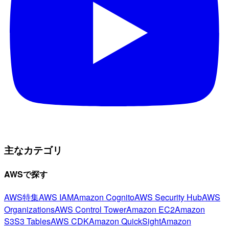
主なカテゴリ
AWSで探す
AWS特集
AWS IAM
Amazon Cognito
AWS Security Hub
AWS
Organizations
AWS Control Tower
Amazon EC2
Amazon
S3
S3 Tables
AWS CDK
Amazon QuickSight
Amazon