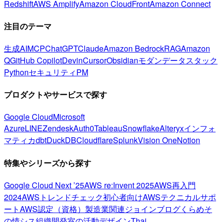
Redshift
AWS Amplify
Amazon CloudFront
Amazon Connect
注目のテーマ
生成AI
MCP
ChatGPT
Claude
Amazon Bedrock
RAG
Amazon
Q
GitHub Copilot
Devin
Cursor
Obsidian
モダンデータスタック
Python
セキュリティ
PM
プロダクトやサービスで探す
Google Cloud
Microsoft
Azure
LINE
Zendesk
Auth0
Tableau
Snowflake
Alteryx
インフォ
マティカ
dbt
DuckDB
Cloudflare
Splunk
Vision One
Notion
特集やシリーズから探す
Google Cloud Next ’25
AWS re:Invent 2025
AWS再入門
2024
AWSトレンドチェック
初心者向け
AWSテクニカルサポ
ート
AWS認定（資格）
製造業関連
ジョインブログ
くらめそ
の情シス
組織開発室の活動
デザイン
Thai