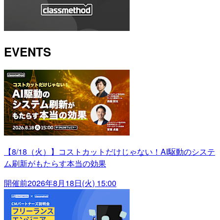
EVENTS
【8/18（火）】コストカットだけじゃない！AI駆動のシステ
ム刷新がもたらす本当の効果
開催前
2026年8月18日(火) 15:00