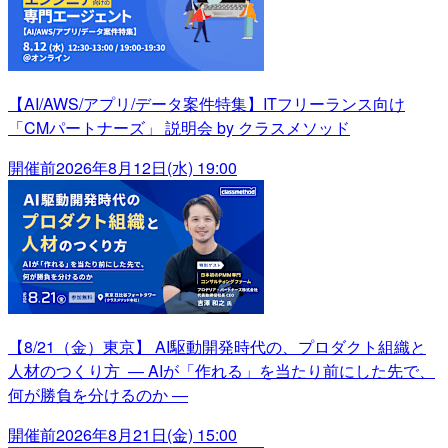
【AI/AWS/アプリ/データ案件特集】ITフリーランス向け
「CMパートナーズ」 説明会 by クラスメソッド
開催前
2026年8月12日(水) 19:00
【8/21（金）東京】 AI駆動開発時代の、プロダクト組織と
人材のつくり方 ― AIが「作れる」を当たり前にした先で、
何が勝負を分けるのか ―
開催前
2026年8月21日(金) 15:00