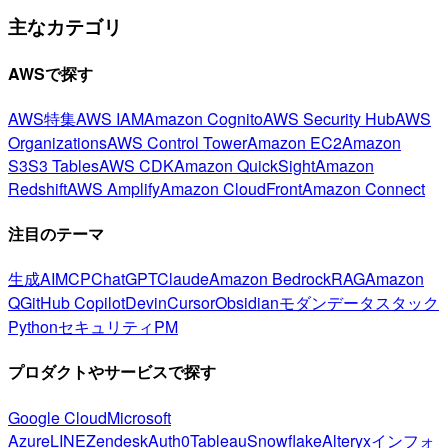
主なカテゴリ
AWSで探す
AWS特集
AWS IAM
Amazon Cognito
AWS Security Hub
AWS
Organizations
AWS Control Tower
Amazon EC2
Amazon
S3
S3 Tables
AWS CDK
Amazon QuickSight
Amazon
Redshift
AWS Amplify
Amazon CloudFront
Amazon Connect
注目のテーマ
生成AI
MCP
ChatGPT
Claude
Amazon Bedrock
RAG
Amazon
Q
GitHub Copilot
Devin
Cursor
Obsidian
モダンデータスタック
Python
セキュリティ
PM
プロダクトやサービスで探す
Google Cloud
Microsoft
Azure
LINE
Zendesk
Auth0
Tableau
Snowflake
Alteryx
インフォ