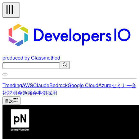
produced by Classmethod
Trending
AWS
Claude
Bedrock
Google Cloud
Azure
セミナー
会
社説明会
勉強会
事例
採用
目次