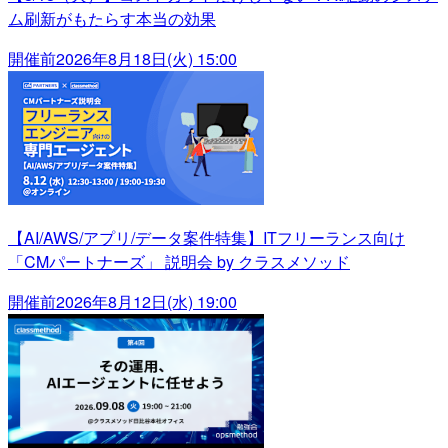
ム刷新がもたらす本当の効果
開催前
2026年8月18日(火) 15:00
【AI/AWS/アプリ/データ案件特集】ITフリーランス向け
「CMパートナーズ」 説明会 by クラスメソッド
開催前
2026年8月12日(水) 19:00