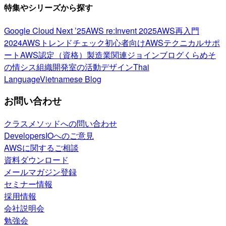
特集やシリーズから探す
Google Cloud Next ’25
AWS re:Invent 2025
AWS再入門
2024
AWSトレンドチェック
初心者向け
AWSテクニカルサポ
ート
AWS認定（資格）
製造業関連
ジョインブログ
くらめそ
の情シス
組織開発室の活動
デザイン
Thai
Language
Vietnamese Blog
お問い合わせ
クラスメソッドへの問い合わせ
DevelopersIOへのご意見
AWSに関するご相談
資料ダウンロード
メールマガジン登録
セミナー情報
採用情報
会社説明会
勉強会