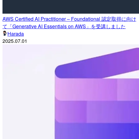
AWS Certified AI Practitioner – Foundational 認定取得に向け
て「Generative AI Essentials on AWS」を受講しました
Harada
2025.07.01