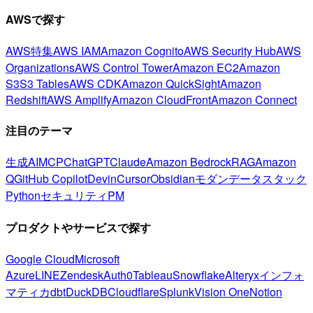
AWSで探す
AWS特集
AWS IAM
Amazon Cognito
AWS Security Hub
AWS
Organizations
AWS Control Tower
Amazon EC2
Amazon
S3
S3 Tables
AWS CDK
Amazon QuickSight
Amazon
Redshift
AWS Amplify
Amazon CloudFront
Amazon Connect
注目のテーマ
生成AI
MCP
ChatGPT
Claude
Amazon Bedrock
RAG
Amazon
Q
GitHub Copilot
Devin
Cursor
Obsidian
モダンデータスタック
Python
セキュリティ
PM
プロダクトやサービスで探す
Google Cloud
Microsoft
Azure
LINE
Zendesk
Auth0
Tableau
Snowflake
Alteryx
インフォ
マティカ
dbt
DuckDB
Cloudflare
Splunk
Vision One
Notion