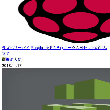
ラズベリーパイ(Raspberry Pi3 B+) オータムAIセットの組み
立て
梶原大使
2018.11.17