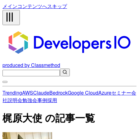
メインコンテンツへスキップ
produced by Classmethod
Trending
AWS
Claude
Bedrock
Google Cloud
Azure
セミナー
会
社説明会
勉強会
事例
採用
梶原大使 の記事一覧