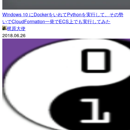
Windows 10 にDockerをいれてPythonを実行して、その勢
いでCloudFormation一発でECS上でも実行してみた
梶原大使
2018.06.26