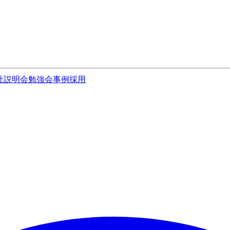
社説明会
勉強会
事例
採用