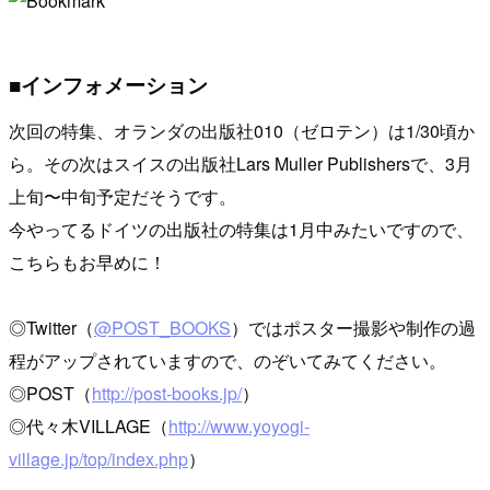
■インフォメーション
次回の特集、オランダの出版社010（ゼロテン）は1/30頃か
ら。その次はスイスの出版社Lars Muller Publishersで、3月
上旬〜中旬予定だそうです。
今やってるドイツの出版社の特集は1月中みたいですので、
こちらもお早めに！
◎Twitter（
@POST_BOOKS
）ではポスター撮影や制作の過
程がアップされていますので、のぞいてみてください。
◎POST（
http://post-books.jp/
）
◎代々木VILLAGE（
http://www.yoyogi-
village.jp/top/index.php
）