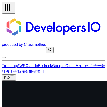
produced by Classmethod
Trending
AWS
Claude
Bedrock
Google Cloud
Azure
セミナー
会
社説明会
勉強会
事例
採用
目次