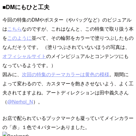
■DMにもひと工夫
今回の特集のDMやポスター（やバッグなど）のビジュアル
は
こちら
なのですが、これはなんと、この特集で取り扱う本
を
このように
並べて、その輪郭をカラーで塗りつぶしたもの
なんだそうです。 （塗りつぶされていないほうの写真は、
オフィシャルサイト
のメインビジュアルとコンテンツにも
なっているようです。）
因みに、
次回の特集のテーマカラーは黄色の模様
。期間に
よって変わるので、カスタマーを飽きさせないよう、よく工
夫されてますよね。アートディレクションは田中義久さん
（
@Nerhol_N
）。
お店で配られているブックマークも凝っていてメインカラー
の「赤」１色で４パターンありました。