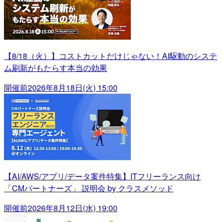
【8/18（火）】コストカットだけじゃない！AI駆動のシステ
ム刷新がもたらす本当の効果
開催前
2026年8月18日(火) 15:00
【AI/AWS/アプリ/データ案件特集】ITフリーランス向け
「CMパートナーズ」 説明会 by クラスメソッド
開催前
2026年8月12日(水) 19:00