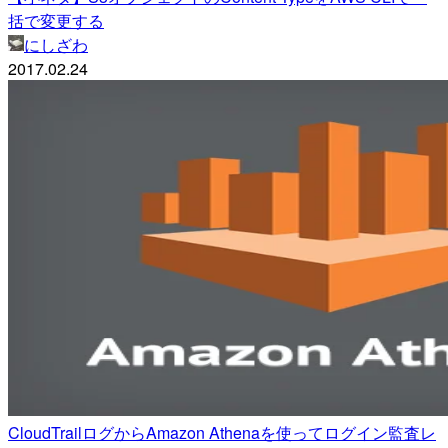
括で変更する
にしざわ
2017.02.24
CloudTrailログからAmazon Athenaを使ってログイン監査レ