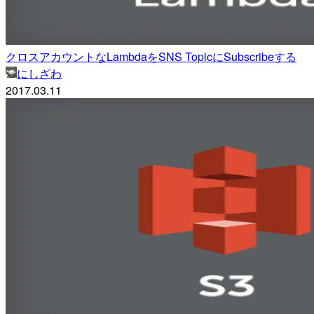
クロスアカウントなLambdaをSNS TopicにSubscribeする
にしざわ
2017.03.11