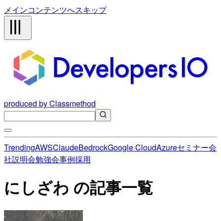
メインコンテンツへスキップ
produced by Classmethod
Trending
AWS
Claude
Bedrock
Google Cloud
Azure
セミナー
会
社説明会
勉強会
事例
採用
にしざわ の記事一覧