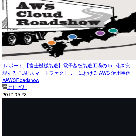
[レポート]【富士機械製造】電子基板製造工場の IoT 化を実
現する FUJI スマートファクトリーにおける AWS 活用事例
#AWSRoadshow
にしざわ
2017.09.28