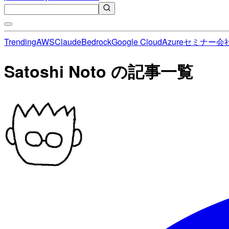
Trending
AWS
Claude
Bedrock
Google Cloud
Azure
セミナー
会
Satoshi Noto の記事一覧