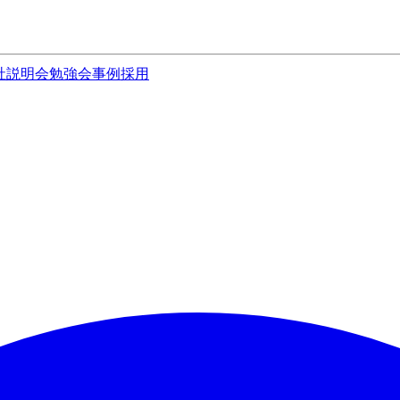
社説明会
勉強会
事例
採用