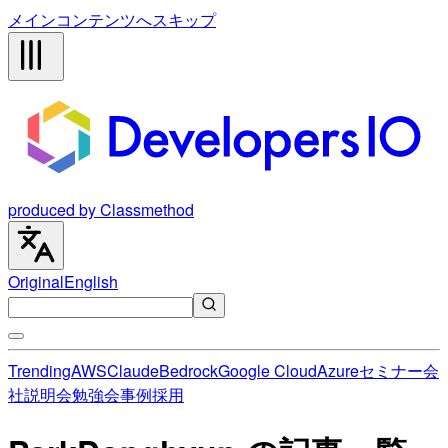
メインコンテンツへスキップ
produced by Classmethod
Original
English
Trending
AWS
Claude
Bedrock
Google Cloud
Azure
セミナー
会
社説明会
勉強会
事例
採用