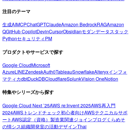
注目のテーマ
生成AI
MCP
ChatGPT
Claude
Amazon Bedrock
RAG
Amazon
Q
GitHub Copilot
Devin
Cursor
Obsidian
モダンデータスタック
Python
セキュリティ
PM
プロダクトやサービスで探す
Google Cloud
Microsoft
Azure
LINE
Zendesk
Auth0
Tableau
Snowflake
Alteryx
インフォ
マティカ
dbt
DuckDB
Cloudflare
Splunk
Vision One
Notion
特集やシリーズから探す
Google Cloud Next ’25
AWS re:Invent 2025
AWS再入門
2024
AWSトレンドチェック
初心者向け
AWSテクニカルサポ
ート
AWS認定（資格）
製造業関連
ジョインブログ
くらめそ
の情シス
組織開発室の活動
デザイン
Thai