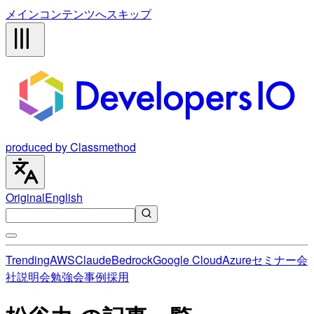
メインコンテンツへスキップ
produced by Classmethod
Original
English
Trending
AWS
Claude
Bedrock
Google Cloud
Azure
セミナー
会
社説明会
勉強会
事例
採用