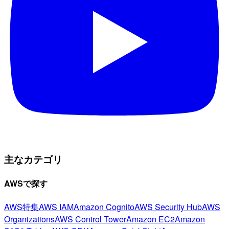
主なカテゴリ
AWSで探す
AWS特集
AWS IAM
Amazon Cognito
AWS Security Hub
AWS
Organizations
AWS Control Tower
Amazon EC2
Amazon