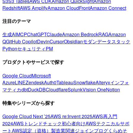
S3
S3 Tables
AWS CDK
Amazon QuickSight
Amazon
Redshift
AWS Amplify
Amazon CloudFront
Amazon Connect
注目のテーマ
生成AI
MCP
ChatGPT
Claude
Amazon Bedrock
RAG
Amazon
Q
GitHub Copilot
Devin
Cursor
Obsidian
モダンデータスタック
Python
セキュリティ
PM
プロダクトやサービスで探す
Google Cloud
Microsoft
Azure
LINE
Zendesk
Auth0
Tableau
Snowflake
Alteryx
インフォ
マティカ
dbt
DuckDB
Cloudflare
Splunk
Vision One
Notion
特集やシリーズから探す
Google Cloud Next ’25
AWS re:Invent 2025
AWS再入門
2024
AWSトレンドチェック
初心者向け
AWSテクニカルサポ
ート
AWS認定（資格）
製造業関連
ジョインブログ
くらめそ