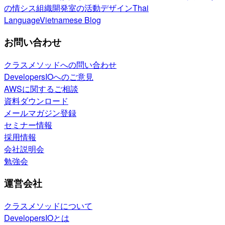
の情シス
組織開発室の活動
デザイン
Thai
Language
Vietnamese Blog
お問い合わせ
クラスメソッドへの問い合わせ
DevelopersIOへのご意見
AWSに関するご相談
資料ダウンロード
メールマガジン登録
セミナー情報
採用情報
会社説明会
勉強会
運営会社
クラスメソッドについて
DevelopersIOとは