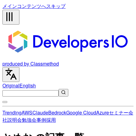
メインコンテンツへスキップ
produced by Classmethod
Original
English
Trending
AWS
Claude
Bedrock
Google Cloud
Azure
セミナー
会
社説明会
勉強会
事例
採用