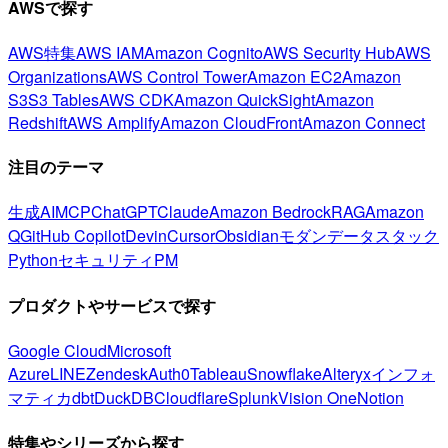
AWSで探す
AWS特集
AWS IAM
Amazon Cognito
AWS Security Hub
AWS
Organizations
AWS Control Tower
Amazon EC2
Amazon
S3
S3 Tables
AWS CDK
Amazon QuickSight
Amazon
Redshift
AWS Amplify
Amazon CloudFront
Amazon Connect
注目のテーマ
生成AI
MCP
ChatGPT
Claude
Amazon Bedrock
RAG
Amazon
Q
GitHub Copilot
Devin
Cursor
Obsidian
モダンデータスタック
Python
セキュリティ
PM
プロダクトやサービスで探す
Google Cloud
Microsoft
Azure
LINE
Zendesk
Auth0
Tableau
Snowflake
Alteryx
インフォ
マティカ
dbt
DuckDB
Cloudflare
Splunk
Vision One
Notion
特集やシリーズから探す