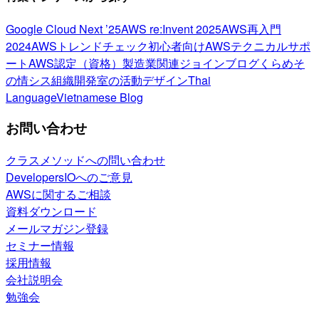
Google Cloud Next ’25
AWS re:Invent 2025
AWS再入門
2024
AWSトレンドチェック
初心者向け
AWSテクニカルサポ
ート
AWS認定（資格）
製造業関連
ジョインブログ
くらめそ
の情シス
組織開発室の活動
デザイン
Thai
Language
Vietnamese Blog
お問い合わせ
クラスメソッドへの問い合わせ
DevelopersIOへのご意見
AWSに関するご相談
資料ダウンロード
メールマガジン登録
セミナー情報
採用情報
会社説明会
勉強会