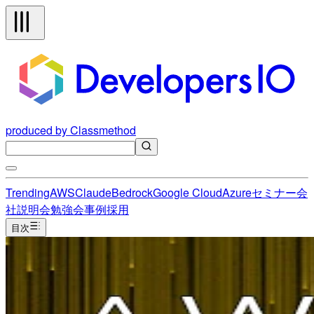
produced by Classmethod
Trending
AWS
Claude
Bedrock
Google Cloud
Azure
セミナー
会
社説明会
勉強会
事例
採用
目次