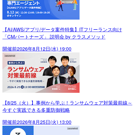
【AI/AWS/アプリ/データ案件特集】ITフリーランス向け
「CMパートナーズ」 説明会 by クラスメソッド
開催前
2026年8月12日(水) 19:00
【8/25（火）】事例から学ぶ！ランサムウェア対策最前線～
今すぐ実践できる多重防御戦略
開催前
2026年8月25日(火) 13:00