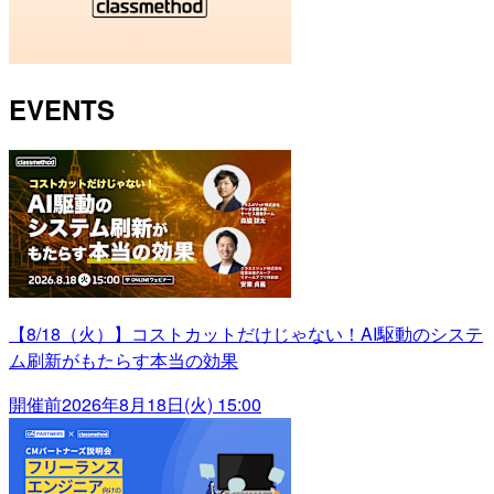
EVENTS
【8/18（火）】コストカットだけじゃない！AI駆動のシステ
ム刷新がもたらす本当の効果
開催前
2026年8月18日(火) 15:00