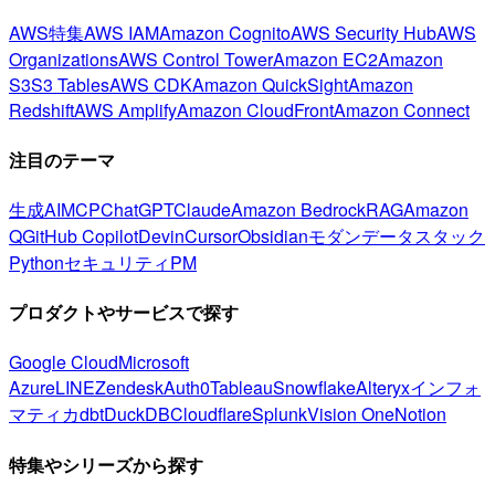
AWS特集
AWS IAM
Amazon Cognito
AWS Security Hub
AWS
Organizations
AWS Control Tower
Amazon EC2
Amazon
S3
S3 Tables
AWS CDK
Amazon QuickSight
Amazon
Redshift
AWS Amplify
Amazon CloudFront
Amazon Connect
注目のテーマ
生成AI
MCP
ChatGPT
Claude
Amazon Bedrock
RAG
Amazon
Q
GitHub Copilot
Devin
Cursor
Obsidian
モダンデータスタック
Python
セキュリティ
PM
プロダクトやサービスで探す
Google Cloud
Microsoft
Azure
LINE
Zendesk
Auth0
Tableau
Snowflake
Alteryx
インフォ
マティカ
dbt
DuckDB
Cloudflare
Splunk
Vision One
Notion
特集やシリーズから探す