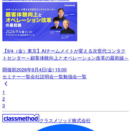
【9/4（金）東京】AIチームメイトが変える次世代コンタク
トセンター～顧客体験向上とオペレーション改革の最前線～
開催前
2026年9月4日(金) 15:00
セミナー一覧
会社説明会一覧
勉強会一覧
1
2
3
クラスメソッド株式会社