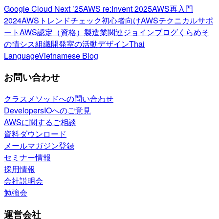
Google Cloud Next ’25
AWS re:Invent 2025
AWS再入門
2024
AWSトレンドチェック
初心者向け
AWSテクニカルサポ
ート
AWS認定（資格）
製造業関連
ジョインブログ
くらめそ
の情シス
組織開発室の活動
デザイン
Thai
Language
Vietnamese Blog
お問い合わせ
クラスメソッドへの問い合わせ
DevelopersIOへのご意見
AWSに関するご相談
資料ダウンロード
メールマガジン登録
セミナー情報
採用情報
会社説明会
勉強会
運営会社