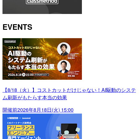
EVENTS
【8/18（火）】コストカットだけじゃない！AI駆動のシステ
ム刷新がもたらす本当の効果
開催前
2026年8月18日(火) 15:00