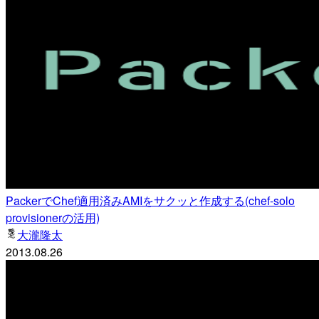
PackerでChef適用済みAMIをサクッと作成する(chef-solo
provisionerの活用)
大瀧隆太
2013.08.26