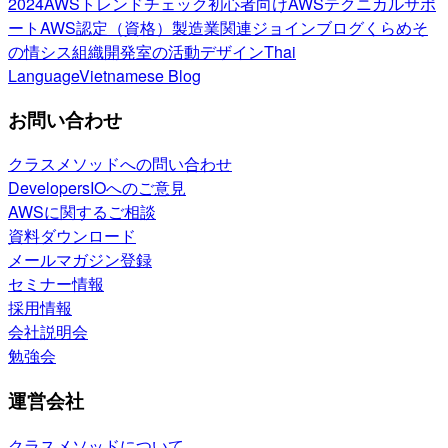
2024
AWSトレンドチェック
初心者向け
AWSテクニカルサポ
ート
AWS認定（資格）
製造業関連
ジョインブログ
くらめそ
の情シス
組織開発室の活動
デザイン
Thai
Language
Vietnamese Blog
お問い合わせ
クラスメソッドへの問い合わせ
DevelopersIOへのご意見
AWSに関するご相談
資料ダウンロード
メールマガジン登録
セミナー情報
採用情報
会社説明会
勉強会
運営会社
クラスメソッドについて