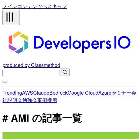
メインコンテンツへスキップ
produced by Classmethod
Trending
AWS
Claude
Bedrock
Google Cloud
Azure
セミナー
会
社説明会
勉強会
事例
採用
# AMI の記事一覧