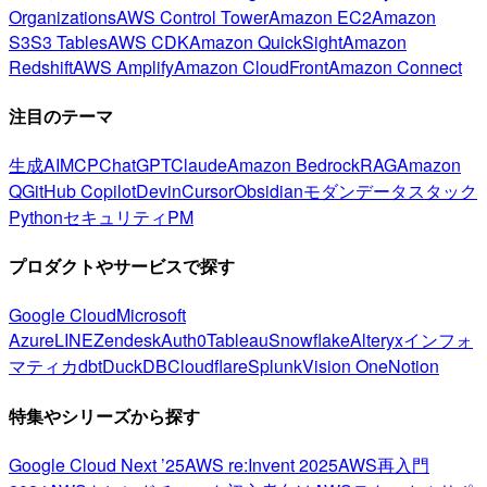
Organizations
AWS Control Tower
Amazon EC2
Amazon
S3
S3 Tables
AWS CDK
Amazon QuickSight
Amazon
Redshift
AWS Amplify
Amazon CloudFront
Amazon Connect
注目のテーマ
生成AI
MCP
ChatGPT
Claude
Amazon Bedrock
RAG
Amazon
Q
GitHub Copilot
Devin
Cursor
Obsidian
モダンデータスタック
Python
セキュリティ
PM
プロダクトやサービスで探す
Google Cloud
Microsoft
Azure
LINE
Zendesk
Auth0
Tableau
Snowflake
Alteryx
インフォ
マティカ
dbt
DuckDB
Cloudflare
Splunk
Vision One
Notion
特集やシリーズから探す
Google Cloud Next ’25
AWS re:Invent 2025
AWS再入門