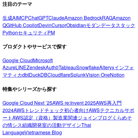
注目のテーマ
生成AI
MCP
ChatGPT
Claude
Amazon Bedrock
RAG
Amazon
Q
GitHub Copilot
Devin
Cursor
Obsidian
モダンデータスタック
Python
セキュリティ
PM
プロダクトやサービスで探す
Google Cloud
Microsoft
Azure
LINE
Zendesk
Auth0
Tableau
Snowflake
Alteryx
インフォ
マティカ
dbt
DuckDB
Cloudflare
Splunk
Vision One
Notion
特集やシリーズから探す
Google Cloud Next ’25
AWS re:Invent 2025
AWS再入門
2024
AWSトレンドチェック
初心者向け
AWSテクニカルサポ
ート
AWS認定（資格）
製造業関連
ジョインブログ
くらめそ
の情シス
組織開発室の活動
デザイン
Thai
Language
Vietnamese Blog