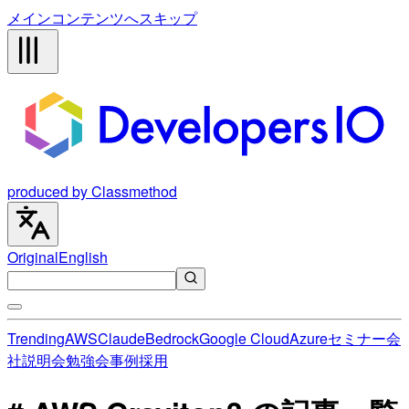
メインコンテンツへスキップ
produced by Classmethod
Original
English
Trending
AWS
Claude
Bedrock
Google Cloud
Azure
セミナー
会
社説明会
勉強会
事例
採用