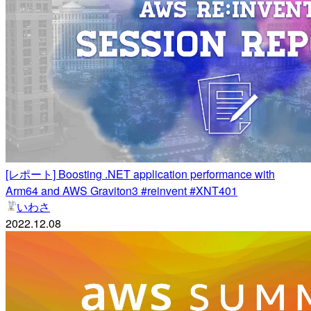
[レポート] Boosting .NET application performance with
Arm64 and AWS Graviton3 #reinvent #XNT401
いわさ
2022.12.08