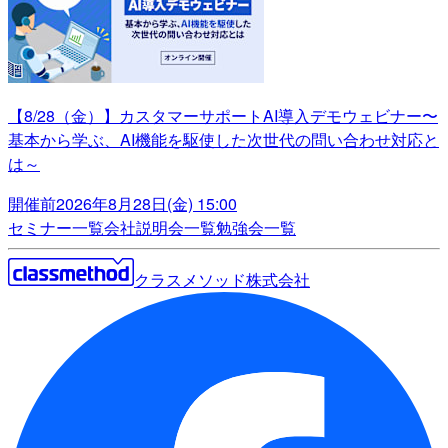
【8/28（金）】カスタマーサポートAI導入デモウェビナー〜
基本から学ぶ、AI機能を駆使した次世代の問い合わせ対応と
は～
開催前
2026年8月28日(金) 15:00
セミナー一覧
会社説明会一覧
勉強会一覧
クラスメソッド株式会社