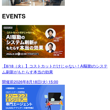
EVENTS
【8/18（火）】コストカットだけじゃない！AI駆動のシステ
ム刷新がもたらす本当の効果
開催前
2026年8月18日(火) 15:00