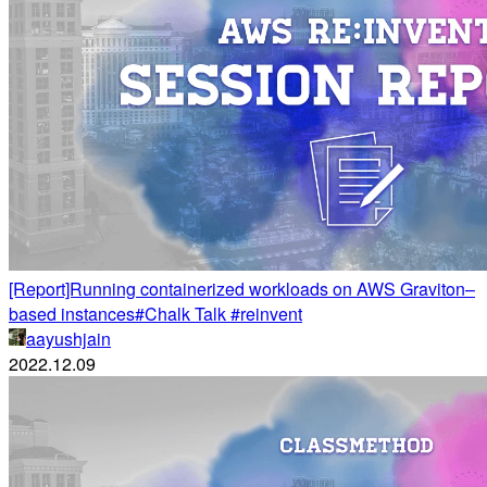
[Report]Running containerized workloads on AWS Graviton–
based instances#Chalk Talk #reinvent
aayushjain
2022.12.09