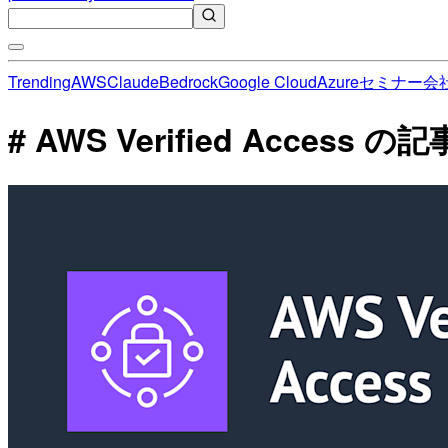
Trending
AWS
Claude
Bedrock
Google Cloud
Azure
セミナー
会
# AWS Verified Access 