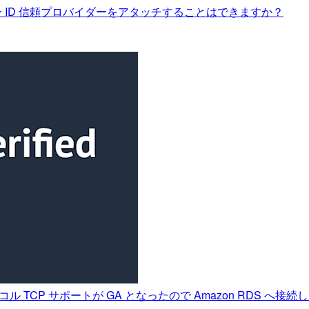
のユーザー ID 信頼プロバイダーをアタッチすることはできますか？
ロトコル TCP サポートが GA となったので Amazon RDS へ接