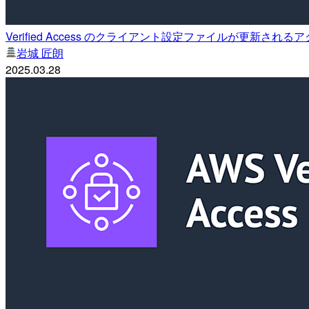
Verified Access のクライアント設定ファイルが更新さ
岩城 匠朗
2025.03.28