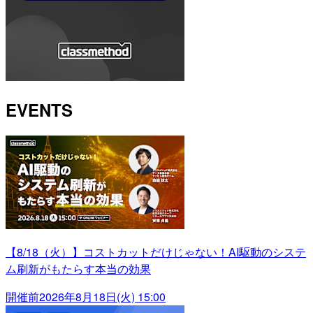
EVENTS
【8/18（火）】コストカットだけじゃない！AI駆動のシステ
ム刷新がもたらす本当の効果
開催前
2026年8月18日(火) 15:00