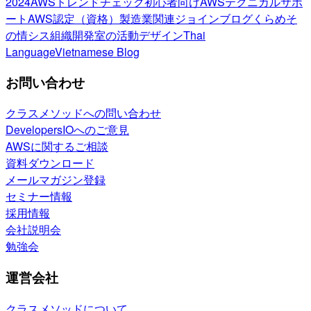
2024
AWSトレンドチェック
初心者向け
AWSテクニカルサポ
ート
AWS認定（資格）
製造業関連
ジョインブログ
くらめそ
の情シス
組織開発室の活動
デザイン
Thai
Language
Vietnamese Blog
お問い合わせ
クラスメソッドへの問い合わせ
DevelopersIOへのご意見
AWSに関するご相談
資料ダウンロード
メールマガジン登録
セミナー情報
採用情報
会社説明会
勉強会
運営会社
クラスメソッドについて