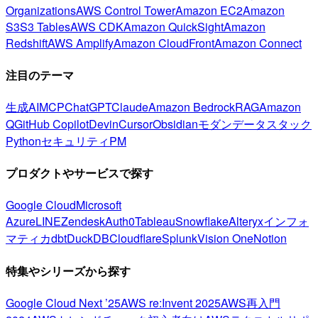
Organizations
AWS Control Tower
Amazon EC2
Amazon
S3
S3 Tables
AWS CDK
Amazon QuickSight
Amazon
Redshift
AWS Amplify
Amazon CloudFront
Amazon Connect
注目のテーマ
生成AI
MCP
ChatGPT
Claude
Amazon Bedrock
RAG
Amazon
Q
GitHub Copilot
Devin
Cursor
Obsidian
モダンデータスタック
Python
セキュリティ
PM
プロダクトやサービスで探す
Google Cloud
Microsoft
Azure
LINE
Zendesk
Auth0
Tableau
Snowflake
Alteryx
インフォ
マティカ
dbt
DuckDB
Cloudflare
Splunk
Vision One
Notion
特集やシリーズから探す
Google Cloud Next ’25
AWS re:Invent 2025
AWS再入門