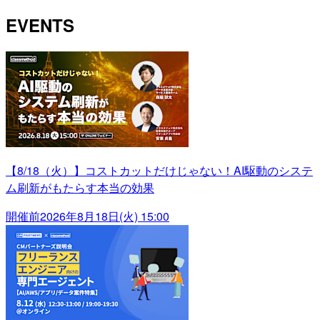
EVENTS
【8/18（火）】コストカットだけじゃない！AI駆動のシステ
ム刷新がもたらす本当の効果
開催前
2026年8月18日(火) 15:00