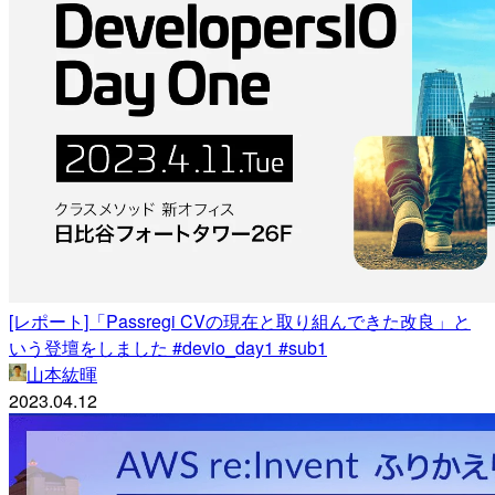
[レポート]「Passregi CVの現在と取り組んできた改良」と
いう登壇をしました #devio_day1 #sub1
山本紘暉
2023.04.12