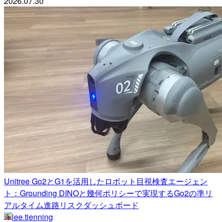
2026.07.30
Unitree Go2とG1を活用したロボット目視検査エージェン
ト：Grounding DINOと幾何ポリシーで実現するGo2の準リ
アルタイム進路リスクダッシュボード
lee.tienning