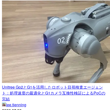
Unitree Go2とG1を活用したロボット目視検査エージェン
ト：処理速度の最適化とG1カメラ互換性検証によるPoCの
完結
lee.tienning