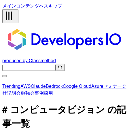
メインコンテンツへスキップ
produced by Classmethod
Trending
AWS
Claude
Bedrock
Google Cloud
Azure
セミナー
会
社説明会
勉強会
事例
採用
# コンピュータビジョン の記
事一覧