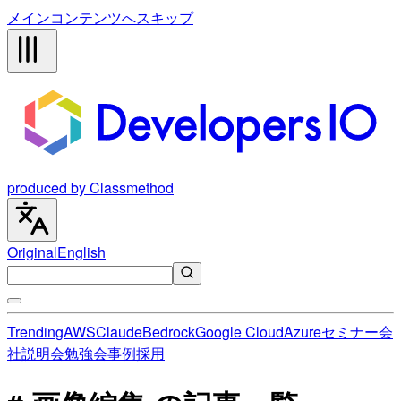
メインコンテンツへスキップ
produced by Classmethod
Original
English
Trending
AWS
Claude
Bedrock
Google Cloud
Azure
セミナー
会
社説明会
勉強会
事例
採用