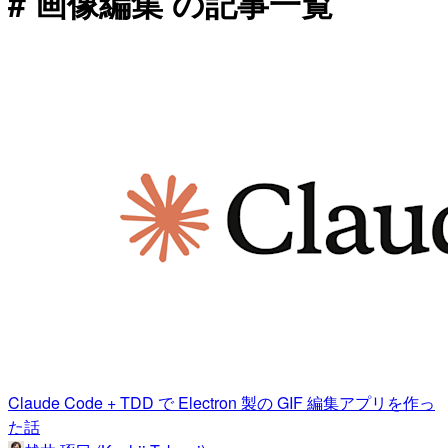
# 画像編集 の記事一覧
Claude Code + TDD で Electron 製の GIF 編集アプリを作っ
た話