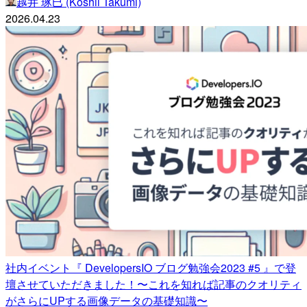
越井 琢巳 (Koshii Takumi)
2026.04.23
社内イベント『 DevelopersIO ブログ勉強会2023 #5 』で登
壇させていただきました！〜これを知れば記事のクオリティ
がさらにUPする画像データの基礎知識〜