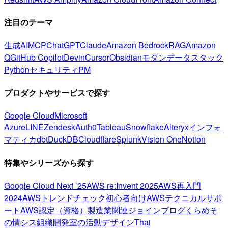
注目のテーマ
生成AI
MCP
ChatGPT
Claude
Amazon Bedrock
RAG
Amazon
Q
GitHub Copilot
Devin
Cursor
Obsidian
モダンデータスタック
Python
セキュリティ
PM
プロダクトやサービスで探す
Google Cloud
Microsoft
Azure
LINE
Zendesk
Auth0
Tableau
Snowflake
Alteryx
インフォ
マティカ
dbt
DuckDB
Cloudflare
Splunk
Vision One
Notion
特集やシリーズから探す
Google Cloud Next ’25
AWS re:Invent 2025
AWS再入門
2024
AWSトレンドチェック
初心者向け
AWSテクニカルサポ
ート
AWS認定（資格）
製造業関連
ジョインブログ
くらめそ
の情シス
組織開発室の活動
デザイン
Thai