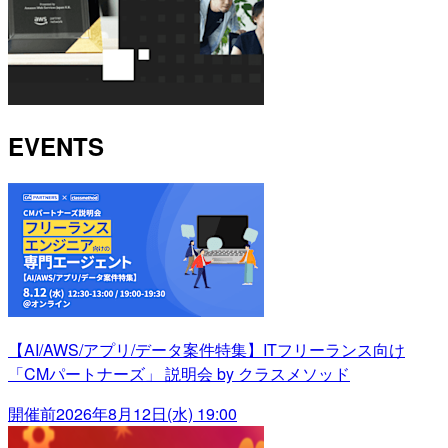
EVENTS
【AI/AWS/アプリ/データ案件特集】ITフリーランス向け
「CMパートナーズ」 説明会 by クラスメソッド
開催前
2026年8月12日(水) 19:00