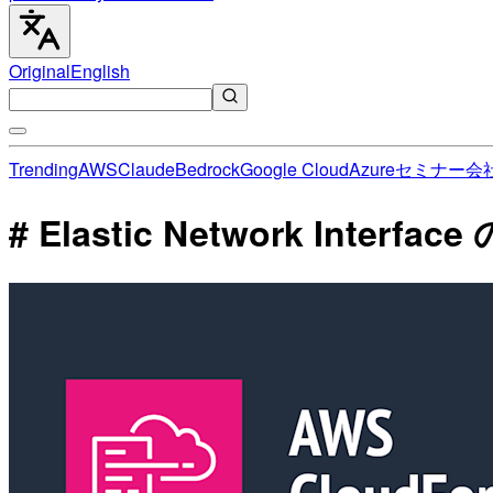
Original
English
Trending
AWS
Claude
Bedrock
Google Cloud
Azure
セミナー
会
# Elastic Network Interf