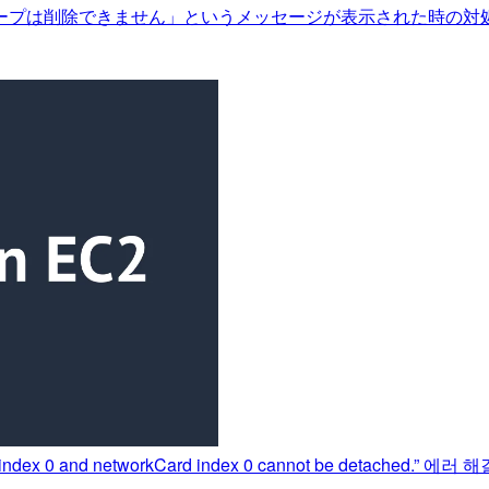
ープは削除できません」というメッセージが表示された時の対
ex 0 and networkCard index 0 cannot be detached.” 에러 해