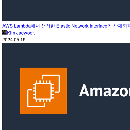
AWS Lambda에서 생성한 Elastic Network Interface가 
Kim Jaewook
2024.05.19