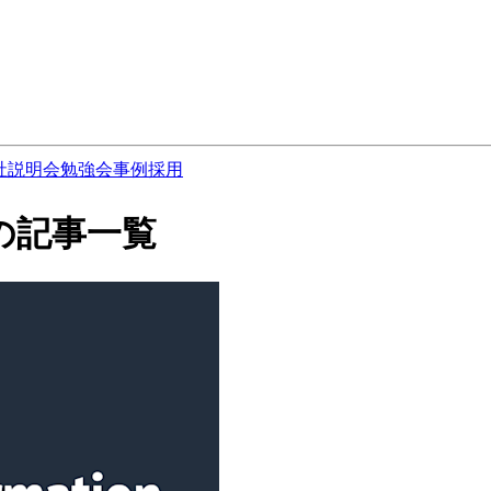
社説明会
勉強会
事例
採用
ace の記事一覧