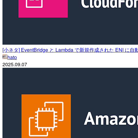
[小ネタ] EventBridge と Lambda で新規作成された EN
hato
2025.09.07