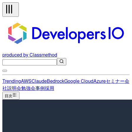
produced by Classmethod
Trending
AWS
Claude
Bedrock
Google Cloud
Azure
セミナー
会
社説明会
勉強会
事例
採用
目次