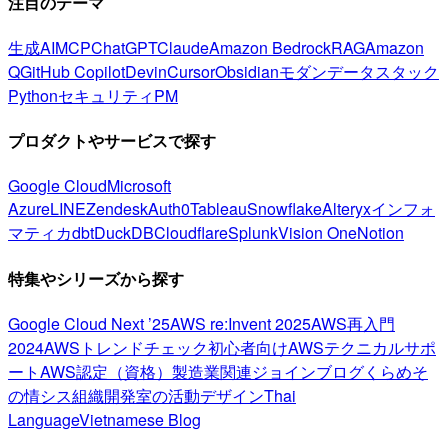
注目のテーマ
生成AI
MCP
ChatGPT
Claude
Amazon Bedrock
RAG
Amazon
Q
GitHub Copilot
Devin
Cursor
Obsidian
モダンデータスタック
Python
セキュリティ
PM
プロダクトやサービスで探す
Google Cloud
Microsoft
Azure
LINE
Zendesk
Auth0
Tableau
Snowflake
Alteryx
インフォ
マティカ
dbt
DuckDB
Cloudflare
Splunk
Vision One
Notion
特集やシリーズから探す
Google Cloud Next ’25
AWS re:Invent 2025
AWS再入門
2024
AWSトレンドチェック
初心者向け
AWSテクニカルサポ
ート
AWS認定（資格）
製造業関連
ジョインブログ
くらめそ
の情シス
組織開発室の活動
デザイン
Thai
Language
Vietnamese Blog