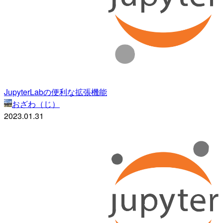
JupyterLabの便利な拡張機能
おざわ（じ）
2023.01.31