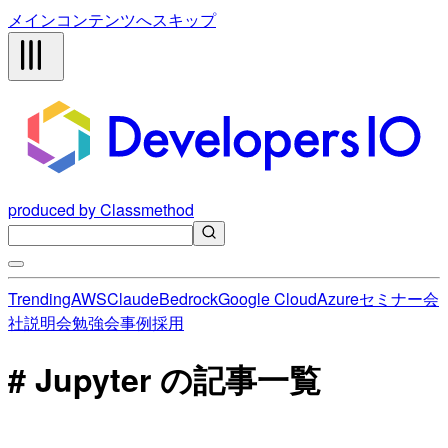
メインコンテンツへスキップ
produced by Classmethod
Trending
AWS
Claude
Bedrock
Google Cloud
Azure
セミナー
会
社説明会
勉強会
事例
採用
# Jupyter の記事一覧