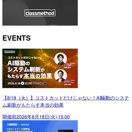
EVENTS
【8/18（火）】コストカットだけじゃない！AI駆動のシステ
ム刷新がもたらす本当の効果
開催前
2026年8月18日(火) 15:00