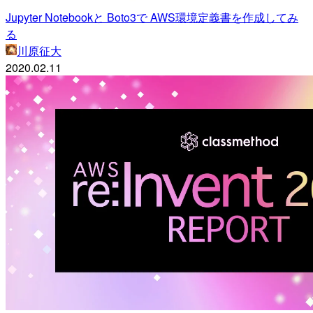
Jupyter Notebookと Boto3で AWS環境定義書を作成してみ
る
川原征大
2020.02.11