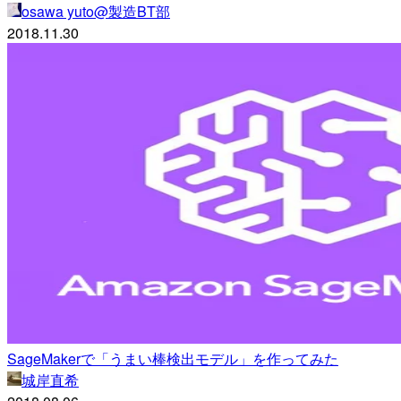
osawa yuto@製造BT部
2018.11.30
SageMakerで「うまい棒検出モデル」を作ってみた
城岸直希