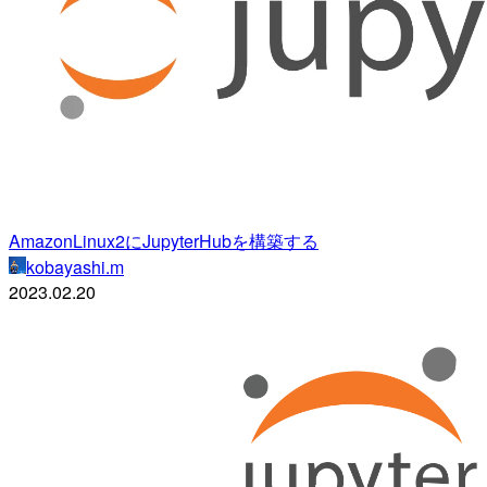
AmazonLinux2にJupyterHubを構築する
kobayashi.m
2023.02.20