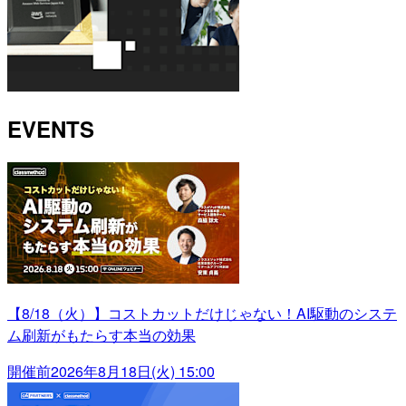
EVENTS
【8/18（火）】コストカットだけじゃない！AI駆動のシステ
ム刷新がもたらす本当の効果
開催前
2026年8月18日(火) 15:00