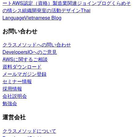
ート
AWS認定（資格）
製造業関連
ジョインブログ
くらめそ
の情シス
組織開発室の活動
デザイン
Thai
Language
Vietnamese Blog
お問い合わせ
クラスメソッドへの問い合わせ
DevelopersIOへのご意見
AWSに関するご相談
資料ダウンロード
メールマガジン登録
セミナー情報
採用情報
会社説明会
勉強会
運営会社
クラスメソッドについて