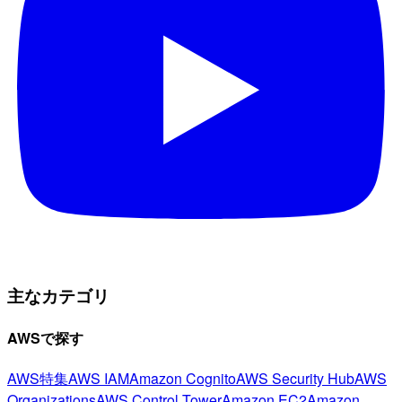
主なカテゴリ
AWSで探す
AWS特集
AWS IAM
Amazon Cognito
AWS Security Hub
AWS
Organizations
AWS Control Tower
Amazon EC2
Amazon