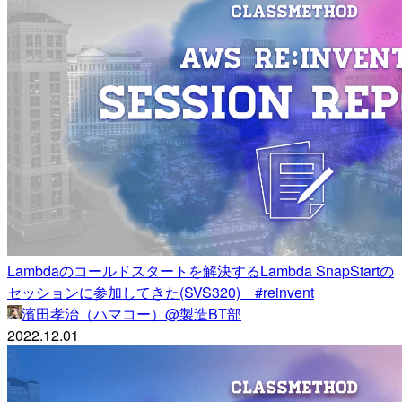
Lambdaのコールドスタートを解決するLambda SnapStartの
セッションに参加してきた(SVS320) #reinvent
濱田孝治（ハマコー）@製造BT部
2022.12.01