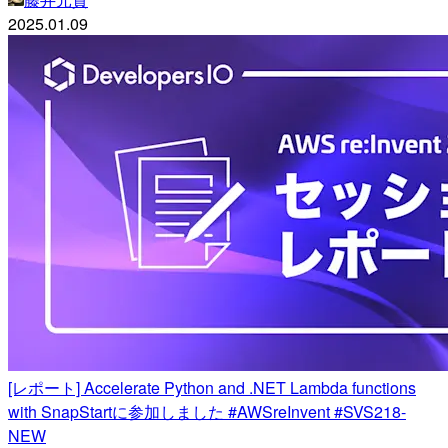
2025.01.09
[レポート] Accelerate Python and .NET Lambda functions
with SnapStartに参加しました #AWSreInvent #SVS218-
NEW