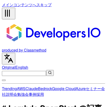
メインコンテンツへスキップ
produced by Classmethod
Original
English
Trending
AWS
Claude
Bedrock
Google Cloud
Azure
セミナー
会
社説明会
勉強会
事例
採用