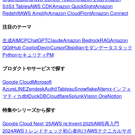
S3
S3 Tables
AWS CDK
Amazon QuickSight
Amazon
Redshift
AWS Amplify
Amazon CloudFront
Amazon Connect
注目のテーマ
生成AI
MCP
ChatGPT
Claude
Amazon Bedrock
RAG
Amazon
Q
GitHub Copilot
Devin
Cursor
Obsidian
モダンデータスタック
Python
セキュリティ
PM
プロダクトやサービスで探す
Google Cloud
Microsoft
Azure
LINE
Zendesk
Auth0
Tableau
Snowflake
Alteryx
インフォ
マティカ
dbt
DuckDB
Cloudflare
Splunk
Vision One
Notion
特集やシリーズから探す
Google Cloud Next ’25
AWS re:Invent 2025
AWS再入門
2024
AWSトレンドチェック
初心者向け
AWSテクニカルサポ