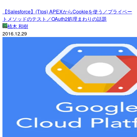
【Salesforce】(Tips) APEXからCookieを使う／プライベー
トメソッドのテスト／OAuth2処理まわりの話題
植木 和樹
2016.12.29