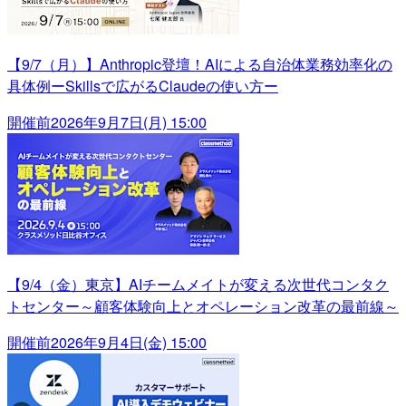
【9/7（月）】Anthropic登壇！AIによる自治体業務効率化の
具体例ーSkillsで広がるClaudeの使い方ー
開催前
2026年9月7日(月) 15:00
【9/4（金）東京】AIチームメイトが変える次世代コンタク
トセンター～顧客体験向上とオペレーション改革の最前線～
開催前
2026年9月4日(金) 15:00