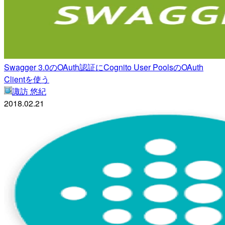
Swagger 3.0のOAuth認証にCognito User PoolsのOAuth
Clientを使う
諏訪 悠紀
2018.02.21