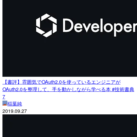
【書評】雰囲気でOAuth2.0を使っているエンジニアが
OAuth2.0を整理して、手を動かしながら学べる本 #技術書典
7
稲葉純
2019.09.27