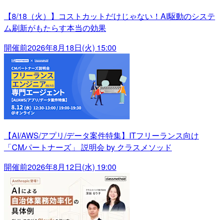
【8/18（火）】コストカットだけじゃない！AI駆動のシステ
ム刷新がもたらす本当の効果
開催前
2026年8月18日(火) 15:00
【AI/AWS/アプリ/データ案件特集】ITフリーランス向け
「CMパートナーズ」 説明会 by クラスメソッド
開催前
2026年8月12日(水) 19:00