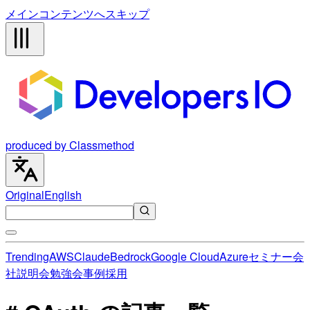
メインコンテンツへスキップ
produced by Classmethod
Original
English
Trending
AWS
Claude
Bedrock
Google Cloud
Azure
セミナー
会
社説明会
勉強会
事例
採用