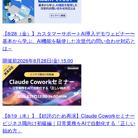
【8/28（金）】カスタマーサポートAI導入デモウェビナー〜
基本から学ぶ、AI機能を駆使した次世代の問い合わせ対応と
は～
開催前
2026年8月28日(金) 15:00
【8/19（水）】【好評のため再演】Claude Coworkセミナー
ビジネス職向け初級編｜日常業務をAIで自動化する「正しい
始め方」