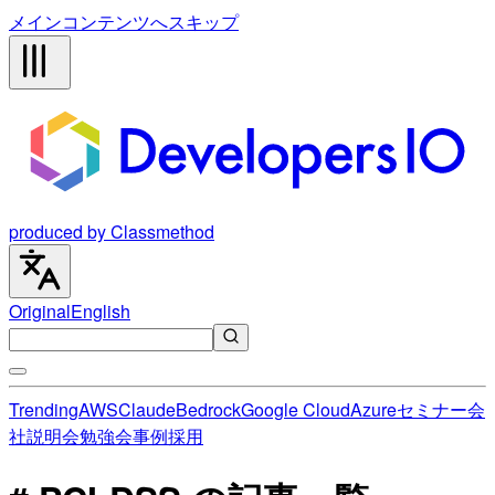
メインコンテンツへスキップ
produced by Classmethod
Original
English
Trending
AWS
Claude
Bedrock
Google Cloud
Azure
セミナー
会
社説明会
勉強会
事例
採用