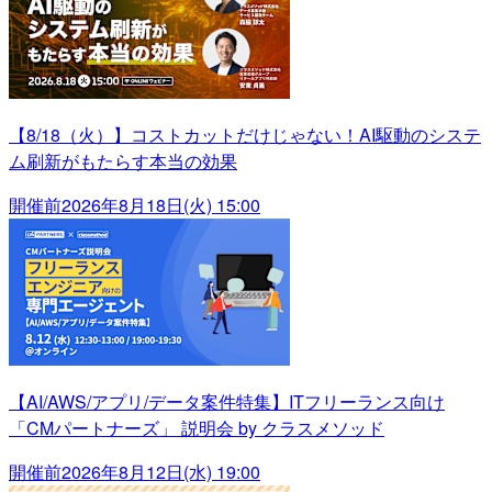
【8/18（火）】コストカットだけじゃない！AI駆動のシステ
ム刷新がもたらす本当の効果
開催前
2026年8月18日(火) 15:00
【AI/AWS/アプリ/データ案件特集】ITフリーランス向け
「CMパートナーズ」 説明会 by クラスメソッド
開催前
2026年8月12日(水) 19:00