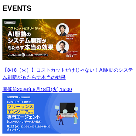
EVENTS
【8/18（火）】コストカットだけじゃない！AI駆動のシステ
ム刷新がもたらす本当の効果
開催前
2026年8月18日(火) 15:00