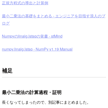
正規方程式の導出と計算例
最小二乗法の基礎をまとめる - エンジニアを目指す浪人のブ
ログ
Numpyのlinalg.lstsqの覚書 - stMind
numpy.linalg.lstsq - NumPy v1.19 Manual
補足
最小二乗法の計算過程・証明
長くなってしまったので、別記事にまとめました。