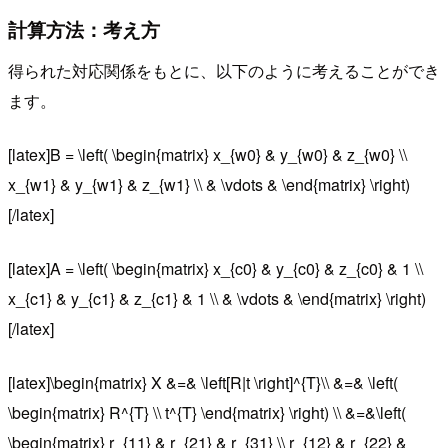
計算方法：考え方
得られた対応関係をもとに、以下のように考えることができ
ます。
[latex]B = \left( \begin{matrix} x_{w0} & y_{w0} & z_{w0} \\
x_{w1} & y_{w1} & z_{w1} \\ & \vdots & \end{matrix} \right)
[/latex]
[latex]A = \left( \begin{matrix} x_{c0} & y_{c0} & z_{c0} & 1 \\
x_{c1} & y_{c1} & z_{c1} & 1 \\ & \vdots & \end{matrix} \right)
[/latex]
[latex]\begin{matrix} X &=& \left[R|t \right]^{T}\\ &=& \left(
\begin{matrix} R^{T} \\ t^{T} \end{matrix} \right) \\ &=&\left(
\begin{matrix} r_{11} & r_{21} & r_{31} \\ r_{12} & r_{22} &