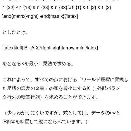
r_{32} \\ r_{13} & r_{23} & r_{33} \\ t_{1} & t_{2} & t_{3}
\end{matrix}\right) \end{matrix}[/latex]
としたとき、
[latex]\left| B - A X \right| \rightarrow \min[/latex]
をとなるXを最小二乗法で求める。
これによって、すべての点における「ワールド座標に変換し
た座標の誤差の２乗」の和を最小にするX（=外部パラメー
タ行列の転置行列）を求めることができます。
（少しわかりにくいですが、式としては、データのcwと
[R|t]ccを転置して縦にならべています。）