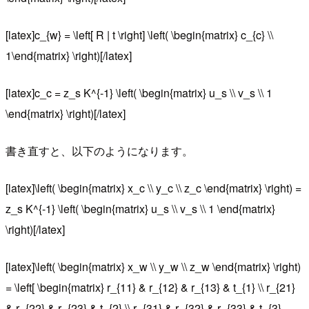
[latex]c_{w} = \left[ R | t \right] \left( \begin{matrix} c_{c} \\
1\end{matrix} \right)[/latex]
[latex]c_c = z_s K^{-1} \left( \begin{matrix} u_s \\ v_s \\ 1
\end{matrix} \right)[/latex]
書き直すと、以下のようになります。
[latex]\left( \begin{matrix} x_c \\ y_c \\ z_c \end{matrix} \right) =
z_s K^{-1} \left( \begin{matrix} u_s \\ v_s \\ 1 \end{matrix}
\right)[/latex]
[latex]\left( \begin{matrix} x_w \\ y_w \\ z_w \end{matrix} \right)
= \left[ \begin{matrix} r_{11} & r_{12} & r_{13} & t_{1} \\ r_{21}
& r_{22} & r_{23} & t_{2} \\ r_{31} & r_{32} & r_{33} & t_{3}