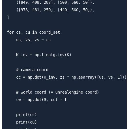
    ([849, 408, 287], [500, 560, 50]),

    ([978, 481, 250], [440, 560, 50]),

]

for cs, cu in coord_set:

    us, vs, zs = cs

    K_inv = np.linalg.inv(K)

    # camera coord

    cc = np.dot(K_inv, zs * np.asarray([us, vs, 1]))

    # world coord (= unrealengine coord)

    cw = np.dot(R, cc) + t

    print(cs)

    print(cu)
