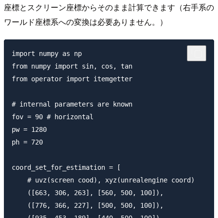
座標とスクリーン座標からそのまま計算できます（右手系の
ワールド座標系への変換は必要ありません。）
import numpy as np

from numpy import sin, cos, tan

from operator import itemgetter

# internal parameters are known

fov = 90 # horizontal

pw = 1280

ph = 720

coord_set_for_estimation = [

    # uvz(screen cood), xyz(unrealengine coord)

    ([663, 306, 263], [560, 500, 100]),

    ([776, 366, 227], [500, 500, 100]),

    ([935, 453, 189], [440, 500, 100]),
