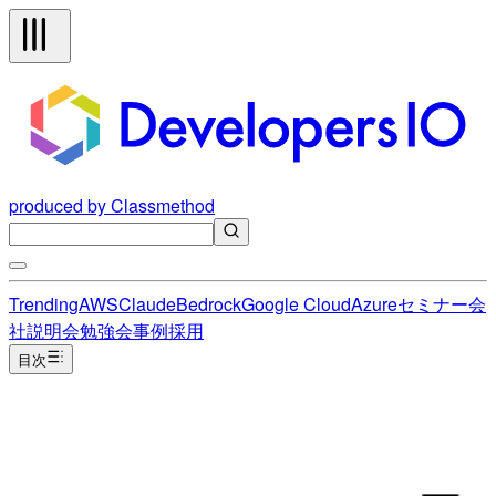
produced by Classmethod
Trending
AWS
Claude
Bedrock
Google Cloud
Azure
セミナー
会
社説明会
勉強会
事例
採用
目次