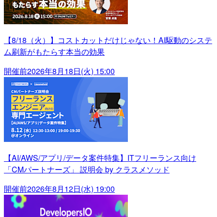
【8/18（火）】コストカットだけじゃない！AI駆動のシステ
ム刷新がもたらす本当の効果
開催前
2026年8月18日(火) 15:00
【AI/AWS/アプリ/データ案件特集】ITフリーランス向け
「CMパートナーズ」 説明会 by クラスメソッド
開催前
2026年8月12日(水) 19:00