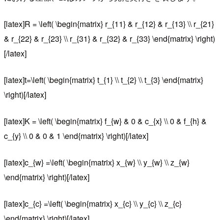
[latex]R = \left( \begin{matrix} r_{11} & r_{12} & r_{13} \\ r_{21}
& r_{22} & r_{23} \\ r_{31} & r_{32} & r_{33} \end{matrix} \right)
[/latex]
[latex]t=\left( \begin{matrix} t_{1} \\ t_{2} \\ t_{3} \end{matrix}
\right)[/latex]
[latex]K = \left( \begin{matrix} f_{w} & 0 & c_{x} \\ 0 & f_{h} &
c_{y} \\ 0 & 0 & 1 \end{matrix} \right)[/latex]
[latex]c_{w} =\left( \begin{matrix} x_{w} \\ y_{w} \\ z_{w}
\end{matrix} \right)[/latex]
[latex]c_{c} =\left( \begin{matrix} x_{c} \\ y_{c} \\ z_{c}
\end{matrix} \right)[/latex]