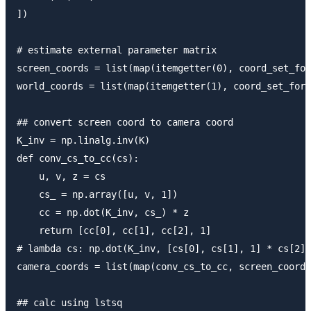
])

# estimate external parameter matrix

screen_coords = list(map(itemgetter(0), coord_set_for
world_coords = list(map(itemgetter(1), coord_set_for_
## convert screen coord to camera coord

K_inv = np.linalg.inv(K)

def conv_cs_to_cc(cs):

    u, v, z = cs

    cs_ = np.array([u, v, 1])

    cc = np.dot(K_inv, cs_) * z

    return [cc[0], cc[1], cc[2], 1]

# lambda cs: np.dot(K_inv, [cs[0], cs[1], 1] * cs[2]

camera_coords = list(map(conv_cs_to_cc, screen_coords
## calc using lstsq
