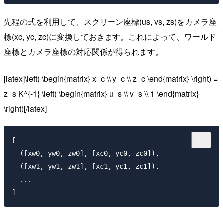
先程の式を利用して、スクリーン座標(us, vs, zs)をカメラ座
標(xc, yc, zc)に変換しておきます。これによって、ワールド
座標とカメラ座標の対応関係が得られます。
[latex]\left( \begin{matrix} x_c \\ y_c \\ z_c \end{matrix} \right) =
z_s K^{-1} \left( \begin{matrix} u_s \\ v_s \\ 1 \end{matrix}
\right)[/latex]
[

  ([xw0, yw0, zw0], [xc0, yc0, zc0]),

  ([xw1, yw1, zw1], [xc1, yc1, zc1]).

  ...
