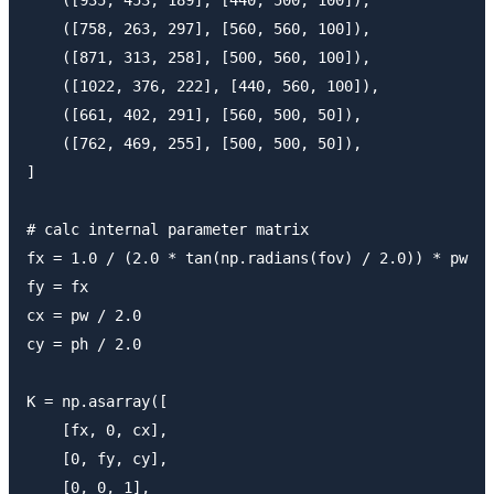
    ([758, 263, 297], [560, 560, 100]),

    ([871, 313, 258], [500, 560, 100]),

    ([1022, 376, 222], [440, 560, 100]),

    ([661, 402, 291], [560, 500, 50]),

    ([762, 469, 255], [500, 500, 50]),

]

# calc internal parameter matrix

fx = 1.0 / (2.0 * tan(np.radians(fov) / 2.0)) * pw

fy = fx

cx = pw / 2.0

cy = ph / 2.0

K = np.asarray([

    [fx, 0, cx],

    [0, fy, cy],

    [0, 0, 1],
