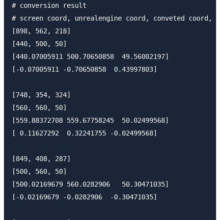
# conversion result

# screen coord, unrealengine coord, conveted coord, d
[898, 562, 218]

[440, 500, 50]

[440.07005911 500.70650858  49.56002197]

[-0.07005911 -0.70650858  0.43997803]

[748, 354, 324]

[560, 560, 50]

[559.88372708 559.67758245  50.02499568]

[ 0.11627292  0.32241755 -0.02499568]

[849, 408, 287]

[500, 560, 50]

[500.02169679 560.0282906   50.30471035]

[-0.02169679 -0.0282906  -0.30471035]
