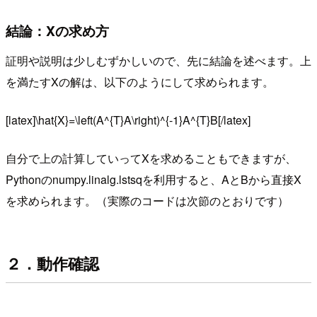
結論：Xの求め方
証明や説明は少しむずかしいので、先に結論を述べます。上
を満たすXの解は、以下のようにして求められます。
[latex]\hat{X}=\left(A^{T}A\right)^{-1}A^{T}B[/latex]
自分で上の計算していってXを求めることもできますが、
Pythonのnumpy.linalg.lstsqを利用すると、AとBから直接X
を求められます。（実際のコードは次節のとおりです）
２．動作確認