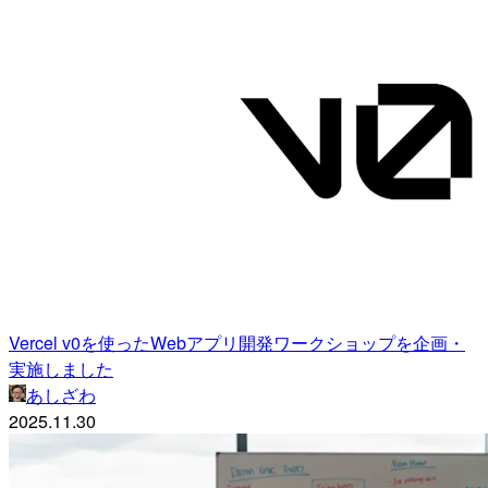
Vercel v0を使ったWebアプリ開発ワークショップを企画・
実施しました
あしざわ
2025.11.30