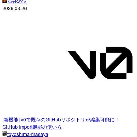
石井悠汰
2026.03.26
[新機能] v0で既存のGitHubリポジトリが編集可能に！
GitHub Import機能の使い方
toyoshima-masaya