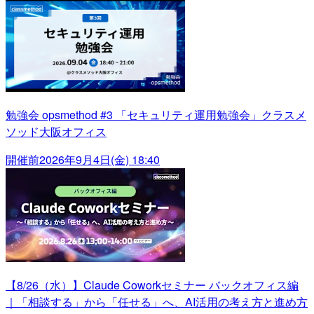
勉強会 opsmethod #3 「セキュリティ運用勉強会」クラスメ
ソッド大阪オフィス
開催前
2026年9月4日(金) 18:40
【8/26（水）】Claude Coworkセミナー バックオフィス編
｜「相談する」から「任せる」へ、AI活用の考え方と進め方