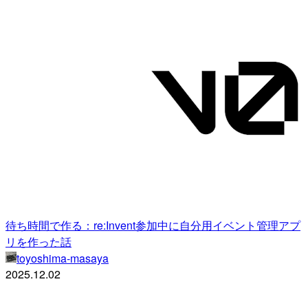
待ち時間で作る：re:Invent参加中に自分用イベント管理アプ
リを作った話
toyoshima-masaya
2025.12.02