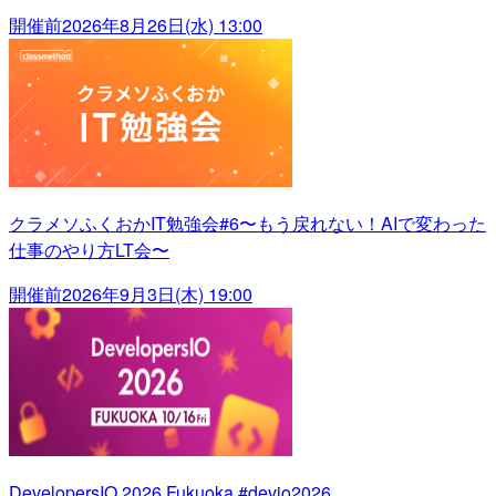
開催前
2026年8月26日(水) 13:00
クラメソふくおかIT勉強会#6〜もう戻れない！AIで変わった
仕事のやり方LT会〜
開催前
2026年9月3日(木) 19:00
DevelopersIO 2026 Fukuoka #devio2026