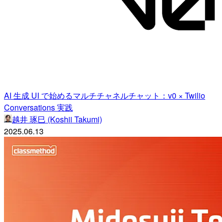
AI 生成 UI で始めるマルチチャネルチャット：v0 × Twilio
Conversations 実践
越井 琢巳 (Koshii Takumi)
2025.06.13