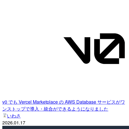
v0 でも Vercel Marketplace の AWS Database サービスがワ
ンストップで導入・統合ができるようになりました
いわさ
2026.01.17