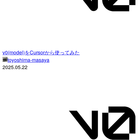
v0(model)をCursorから使ってみた
toyoshima-masaya
2025.05.22