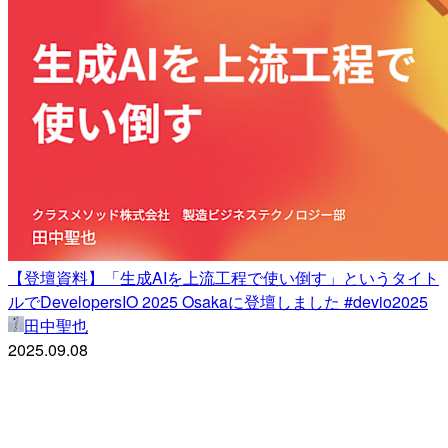
【登壇資料】「生成AIを上流工程で使い倒す」というタイト
ルでDevelopersIO 2025 Osakaに登壇しました #devio2025
田中聖也
2025.09.08