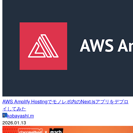
AWS Amplify Hostingでモノレポ内のNext.jsアプリをデプロ
イしてみた
kobayashi.m
2026.01.13