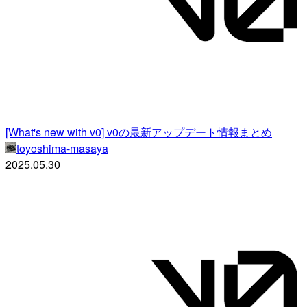
[What's new with v0] v0の最新アップデート情報まとめ
toyoshima-masaya
2025.05.30