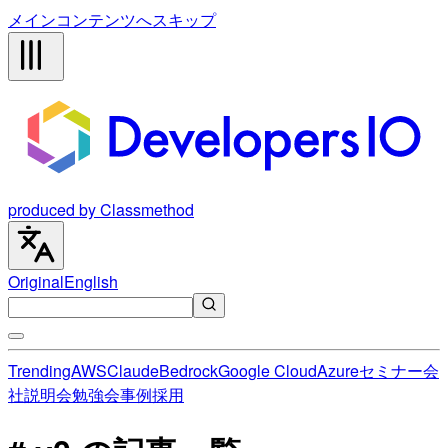
メインコンテンツへスキップ
produced by Classmethod
Original
English
Trending
AWS
Claude
Bedrock
Google Cloud
Azure
セミナー
会
社説明会
勉強会
事例
採用