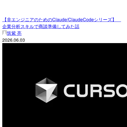
【非エンジニアのためのClaude/ClaudeCodeシリーズ】
企業分析スキルで商談準備してみた話
筑紫 亮
2026.06.03