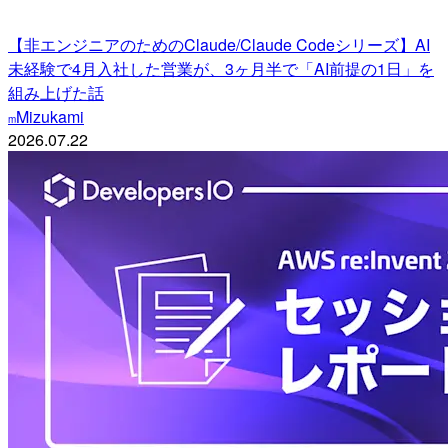
【非エンジニアのためのClaude/Claude Codeシリーズ】AI
未経験で4月入社した営業が、3ヶ月半で「AI前提の1日」を
組み上げた話
Mizukami
m
2026.07.22