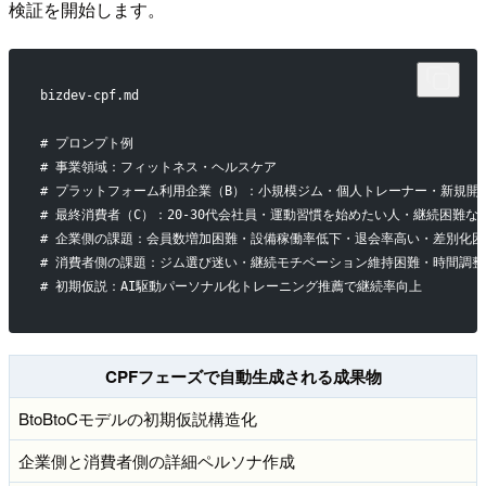
検証を開始します。
bizdev-cpf.md
# プロンプト例
# 事業領域：フィットネス・ヘルスケア
# プラットフォーム利用企業（B）：小規模ジム・個人トレーナー・新規開
# 最終消費者（C）：20-30代会社員・運動習慣を始めたい人・継続困難な
# 企業側の課題：会員数増加困難・設備稼働率低下・退会率高い・差別化困
# 消費者側の課題：ジム選び迷い・継続モチベーション維持困難・時間調
# 初期仮説：AI駆動パーソナル化トレーニング推薦で継続率向上
CPFフェーズで自動生成される成果物
BtoBtoCモデルの初期仮説構造化
企業側と消費者側の詳細ペルソナ作成