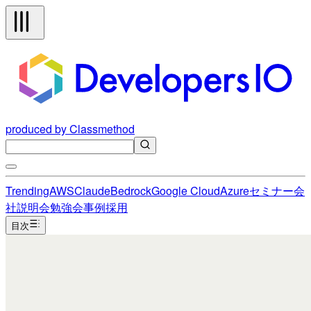
produced by Classmethod
Trending
AWS
Claude
Bedrock
Google Cloud
Azure
セミナー
会
社説明会
勉強会
事例
採用
目次