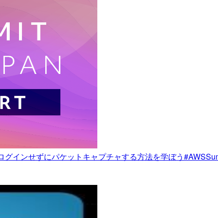
グインせずにパケットキャプチャする方法を学ぼう#AWSSumm