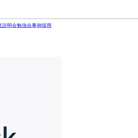
社説明会
勉強会
事例
採用