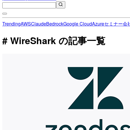
Trending
AWS
Claude
Bedrock
Google Cloud
Azure
セミナー
会
# WireShark の記事一覧