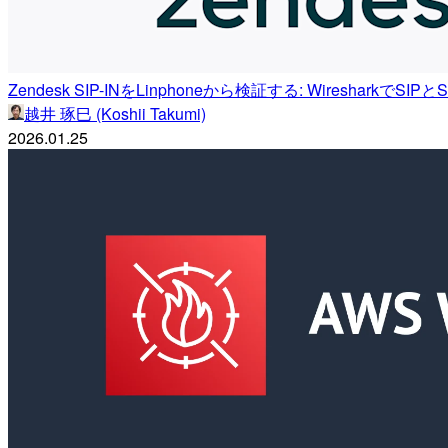
Zendesk SIP-INをLinphoneから検証する: WiresharkでSI
越井 琢巳 (Koshii Takumi)
2026.01.25