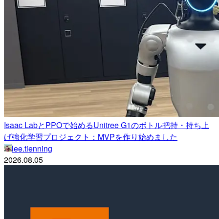
Isaac LabとPPOで始めるUnitree G1のボトル把持・持ち上
げ強化学習プロジェクト：MVPを作り始めました
lee.tienning
2026.08.05