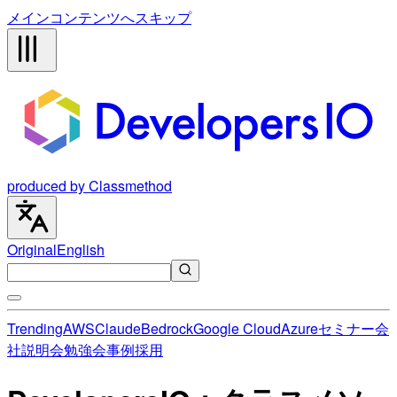
メインコンテンツへスキップ
produced by Classmethod
Original
English
Trending
AWS
Claude
Bedrock
Google Cloud
Azure
セミナー
会
社説明会
勉強会
事例
採用