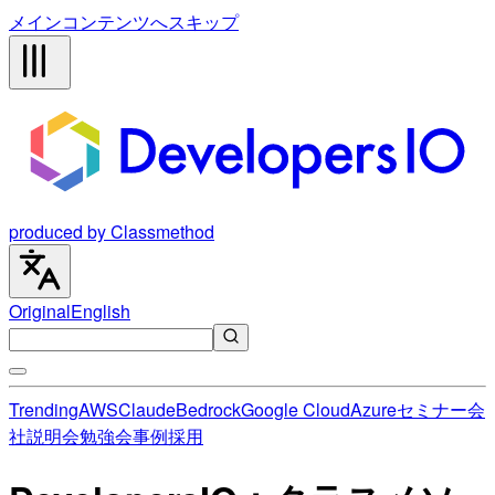
メインコンテンツへスキップ
produced by Classmethod
Original
English
Trending
AWS
Claude
Bedrock
Google Cloud
Azure
セミナー
会
社説明会
勉強会
事例
採用