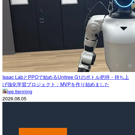
Isaac LabとPPOで始めるUnitree G1のボトル把持・持ち上
げ強化学習プロジェクト：MVPを作り始めました
lee.tienning
2026.08.05