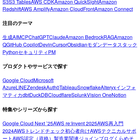
S3
S3 Tables
AWS CDK
Amazon QuickSight
Amazon
Redshift
AWS Amplify
Amazon CloudFront
Amazon Connect
注目のテーマ
生成AI
MCP
ChatGPT
Claude
Amazon Bedrock
RAG
Amazon
Q
GitHub Copilot
Devin
Cursor
Obsidian
モダンデータスタック
Python
セキュリティ
PM
プロダクトやサービスで探す
Google Cloud
Microsoft
Azure
LINE
Zendesk
Auth0
Tableau
Snowflake
Alteryx
インフォ
マティカ
dbt
DuckDB
Cloudflare
Splunk
Vision One
Notion
特集やシリーズから探す
Google Cloud Next ’25
AWS re:Invent 2025
AWS再入門
2024
AWSトレンドチェック
初心者向け
AWSテクニカルサポ
ート
AWS認定（資格）
製造業関連
ジョインブログ
くらめそ