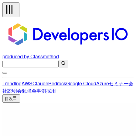
produced by Classmethod
Trending
AWS
Claude
Bedrock
Google Cloud
Azure
セミナー
会
社説明会
勉強会
事例
採用
目次