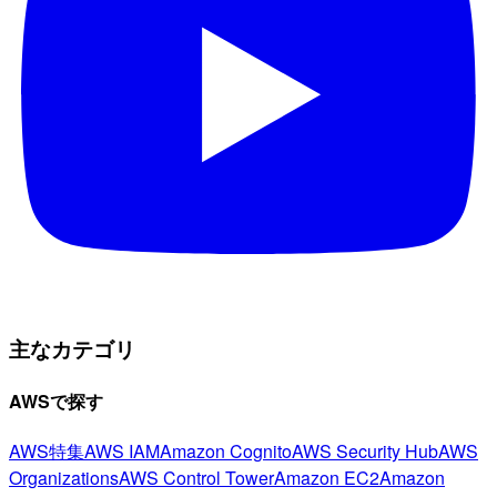
主なカテゴリ
AWSで探す
AWS特集
AWS IAM
Amazon Cognito
AWS Security Hub
AWS
Organizations
AWS Control Tower
Amazon EC2
Amazon