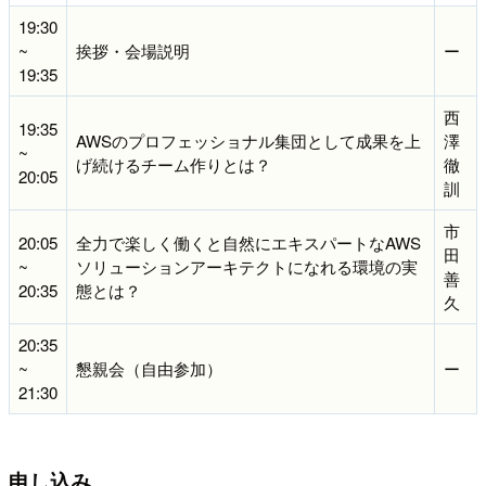
19:30
~
挨拶・会場説明
ー
19:35
西
19:35
AWSのプロフェッショナル集団として成果を上
澤
~
げ続けるチーム作りとは？
徹
20:05
訓
市
20:05
全力で楽しく働くと自然にエキスパートなAWS
田
~
ソリューションアーキテクトになれる環境の実
善
20:35
態とは？
久
20:35
~
懇親会（自由参加）
ー
21:30
申し込み