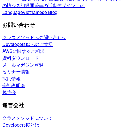
の情シス
組織開発室の活動
デザイン
Thai
Language
Vietnamese Blog
お問い合わせ
クラスメソッドへの問い合わせ
DevelopersIOへのご意見
AWSに関するご相談
資料ダウンロード
メールマガジン登録
セミナー情報
採用情報
会社説明会
勉強会
運営会社
クラスメソッドについて
DevelopersIOとは