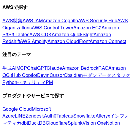
AWSで探す
AWS特集
AWS IAM
Amazon Cognito
AWS Security Hub
AWS
Organizations
AWS Control Tower
Amazon EC2
Amazon
S3
S3 Tables
AWS CDK
Amazon QuickSight
Amazon
Redshift
AWS Amplify
Amazon CloudFront
Amazon Connect
注目のテーマ
生成AI
MCP
ChatGPT
Claude
Amazon Bedrock
RAG
Amazon
Q
GitHub Copilot
Devin
Cursor
Obsidian
モダンデータスタック
Python
セキュリティ
PM
プロダクトやサービスで探す
Google Cloud
Microsoft
Azure
LINE
Zendesk
Auth0
Tableau
Snowflake
Alteryx
インフォ
マティカ
dbt
DuckDB
Cloudflare
Splunk
Vision One
Notion