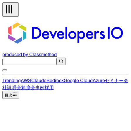
produced by Classmethod
Trending
AWS
Claude
Bedrock
Google Cloud
Azure
セミナー
会
社説明会
勉強会
事例
採用
目次