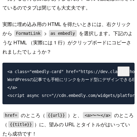
ているのでタブは閉じても大丈夫です。
実際に埋め込み用の HTML を得たいときには、右クリック
から
>
を選択します。下記のよ
FormatLink
as embedly
うな HTML （実際には 1 行）がクリップボードにコピーさ
れましたでしょうか？
<a class="embedly-card" href="https://dev.classmethod
WordPressの記事でも手軽にリンクをカード型にデザインできるEmbedl
</a>

のところ（
）と、
のところ
href=
{{url}}
<a>〜〜</a>
（
）に、望みの URL とタイトルがはいってい
{{title}}
たら成功です！