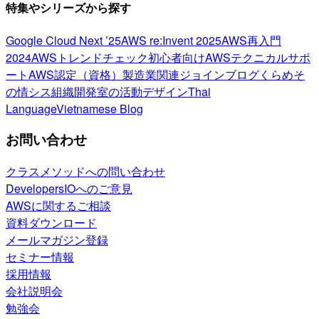
特集やシリーズから探す
Google Cloud Next ’25
AWS re:Invent 2025
AWS再入門
2024
AWSトレンドチェック
初心者向け
AWSテクニカルサポ
ート
AWS認定（資格）
製造業関連
ジョインブログ
くらめそ
の情シス
組織開発室の活動
デザイン
Thai
Language
Vietnamese Blog
お問い合わせ
クラスメソッドへの問い合わせ
DevelopersIOへのご意見
AWSに関するご相談
資料ダウンロード
メールマガジン登録
セミナー情報
採用情報
会社説明会
勉強会