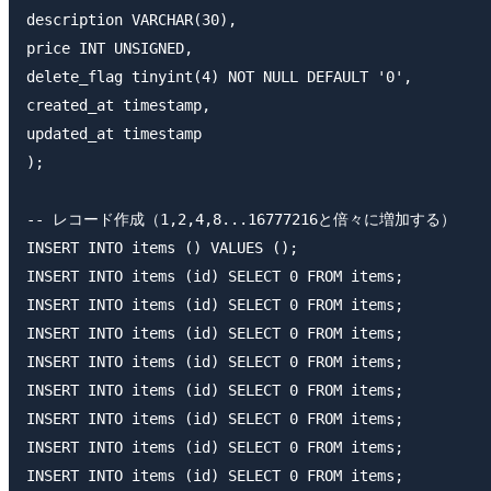
description VARCHAR(30),

price INT UNSIGNED,

delete_flag tinyint(4) NOT NULL DEFAULT '0',

created_at timestamp,

updated_at timestamp

);

-- レコード作成（1,2,4,8...16777216と倍々に増加する）

INSERT INTO items () VALUES ();

INSERT INTO items (id) SELECT 0 FROM items;

INSERT INTO items (id) SELECT 0 FROM items;

INSERT INTO items (id) SELECT 0 FROM items;

INSERT INTO items (id) SELECT 0 FROM items;

INSERT INTO items (id) SELECT 0 FROM items;

INSERT INTO items (id) SELECT 0 FROM items;

INSERT INTO items (id) SELECT 0 FROM items;

INSERT INTO items (id) SELECT 0 FROM items;
