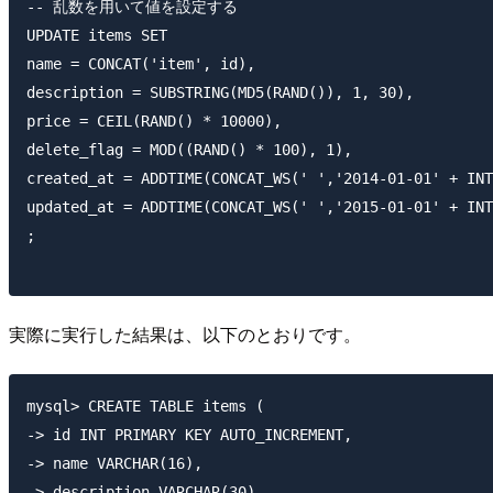
-- 乱数を用いて値を設定する

UPDATE items SET

name = CONCAT('item', id),

description = SUBSTRING(MD5(RAND()), 1, 30),

price = CEIL(RAND() * 10000),

delete_flag = MOD((RAND() * 100), 1),

created_at = ADDTIME(CONCAT_WS(' ','2014-01-01' + INT
updated_at = ADDTIME(CONCAT_WS(' ','2015-01-01' + INT
;

実際に実行した結果は、以下のとおりです。
mysql> CREATE TABLE items (

-> id INT PRIMARY KEY AUTO_INCREMENT,

-> name VARCHAR(16),

-> description VARCHAR(30),
