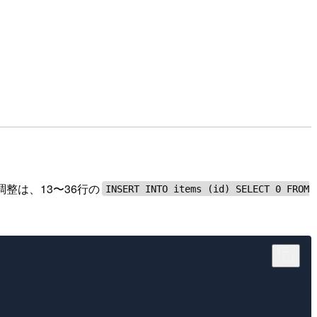
調整は、13〜36行の
INSERT INTO items (id) SELECT 0 FROM