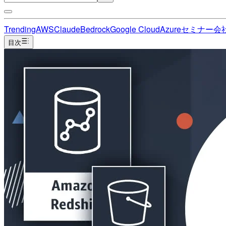
Trending
AWS
Claude
Bedrock
Google Cloud
Azure
セミナー
会
目次