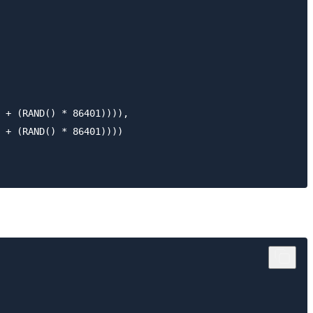
 + (RAND() * 86401)))),

 + (RAND() * 86401))))
