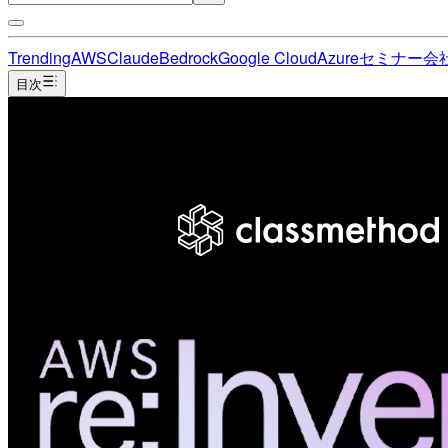
Trending
AWS
Claude
Bedrock
Google Cloud
Azure
セミナー
会
目次