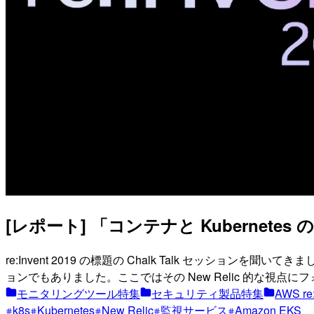
[レポート] 「コンテナと Kubernetes の
re:Invent 2019 の標題の Chalk Talk セッショ
ョンでもありました。ここではその New Relic 的な視点
モニタリングツール特集
セキュリティ製品特集
AWS re:
k8s
Kubernetes
New Relic
監視サービス
Amazon EKS