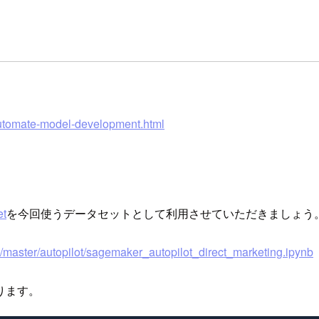
automate-model-development.html
et
を今回使うデータセットとして利用させていただきましょう
master/autopilot/sagemaker_autopilot_direct_marketing.ipynb
ります。