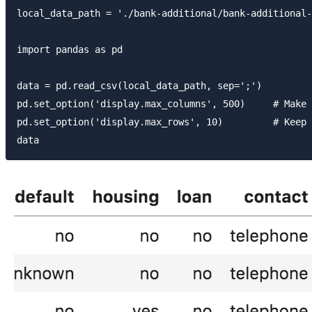
local_data_path = './bank-additional/bank-additional-
import pandas as pd

data = pd.read_csv(local_data_path, sep=';')

pd.set_option('display.max_columns', 500)     # Make 
pd.set_option('display.max_rows', 10)         # Keep 