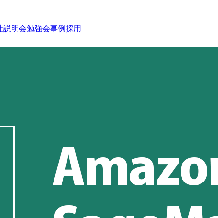
社説明会
勉強会
事例
採用