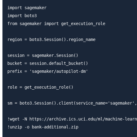
import sagemaker

import boto3

from sagemaker import get_execution_role

region = boto3.Session().region_name

session = sagemaker.Session()

bucket = session.default_bucket()

prefix = 'sagemaker/autopilot-dm'

role = get_execution_role()

sm = boto3.Session().client(service_name='sagemaker',
!wget -N https://archive.ics.uci.edu/ml/machine-learn
!unzip -o bank-additional.zip
