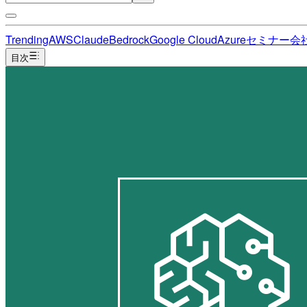
Trending
AWS
Claude
Bedrock
Google Cloud
Azure
セミナー
会
目次