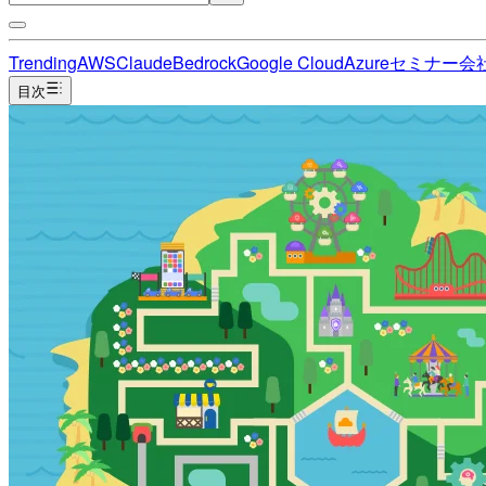
Trending
AWS
Claude
Bedrock
Google Cloud
Azure
セミナー
会
目次