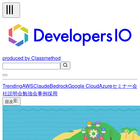
produced by Classmethod
Trending
AWS
Claude
Bedrock
Google Cloud
Azure
セミナー
会
社説明会
勉強会
事例
採用
目次