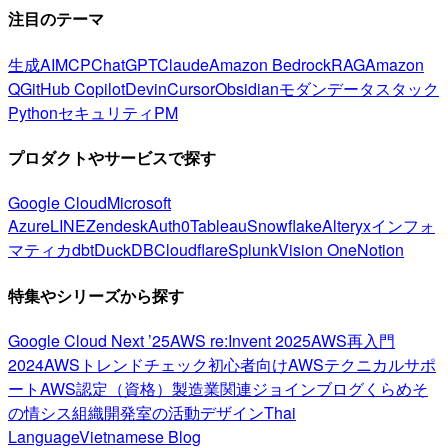
注目のテーマ
生成AI
MCP
ChatGPT
Claude
Amazon Bedrock
RAG
Amazon
Q
GitHub Copilot
Devin
Cursor
Obsidian
モダンデータスタック
Python
セキュリティ
PM
プロダクトやサービスで探す
Google Cloud
Microsoft
Azure
LINE
Zendesk
Auth0
Tableau
Snowflake
Alteryx
インフォ
マティカ
dbt
DuckDB
Cloudflare
Splunk
Vision One
Notion
特集やシリーズから探す
Google Cloud Next ’25
AWS re:Invent 2025
AWS再入門
2024
AWSトレンドチェック
初心者向け
AWSテクニカルサポ
ート
AWS認定（資格）
製造業関連
ジョインブログ
くらめそ
の情シス
組織開発室の活動
デザイン
Thai
Language
Vietnamese Blog