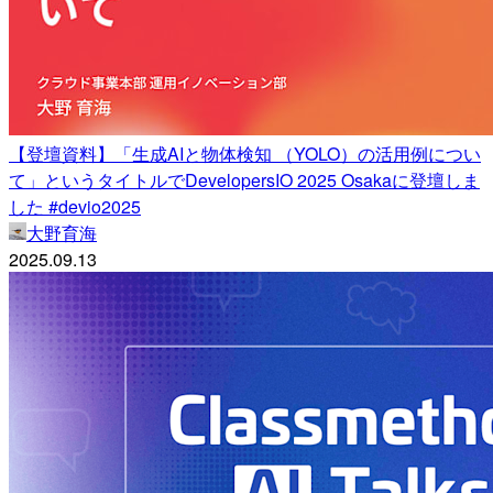
【登壇資料】「生成AIと物体検知 （YOLO）の活用例につい
て」というタイトルでDevelopersIO 2025 Osakaに登壇しま
した #devio2025
大野育海
2025.09.13