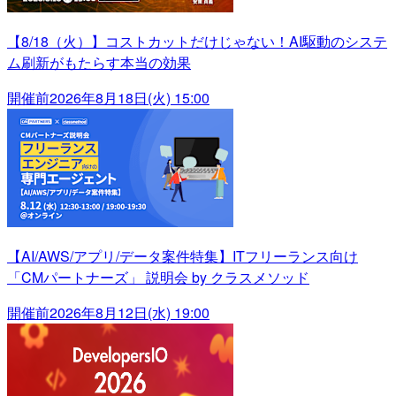
【8/18（火）】コストカットだけじゃない！AI駆動のシステ
ム刷新がもたらす本当の効果
開催前
2026年8月18日(火) 15:00
【AI/AWS/アプリ/データ案件特集】ITフリーランス向け
「CMパートナーズ」 説明会 by クラスメソッド
開催前
2026年8月12日(水) 19:00