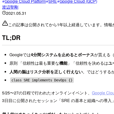
Google Cloud Platform
SRE
Google Cloud (GCP)
渡辺聖剛
2021.05.31
この記事は公開されてから1年以上経過しています。情報
TL;DR
Googleでは
4分間システムを止めるとボーナス
が貰える
原則 「信頼性は最も重要な
機能
」「信頼性を決めるは
ユ
人間の脳はリスク分析を正しく行えない
。ではどうする
class SRE implements DevOps {}
5/25〜27の日程で行われたオンラインイベント、
Google Clou
3日目に公開されたセッション「SRE の基本と組織への導