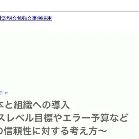
社説明会
勉強会
事例
採用