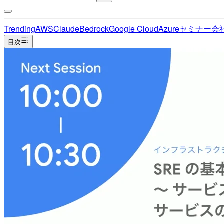
Trending
AWS
Claude
Bedrock
Google Cloud
Azure
セミナー
会
目次