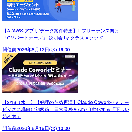
【AI/AWS/アプリ/データ案件特集】ITフリーランス向け
「CMパートナーズ」 説明会 by クラスメソッド
開催前
2026年8月12日(水) 19:00
【8/19（水）】【好評のため再演】Claude Coworkセミナー
ビジネス職向け初級編｜日常業務をAIで自動化する「正しい
始め方」
開催前
2026年8月19日(水) 13:00