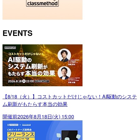
EVENTS
【8/18（火）】コストカットだけじゃない！AI駆動のシステ
ム刷新がもたらす本当の効果
開催前
2026年8月18日(火) 15:00