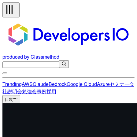
produced by Classmethod
Trending
AWS
Claude
Bedrock
Google Cloud
Azure
セミナー
会
社説明会
勉強会
事例
採用
目次